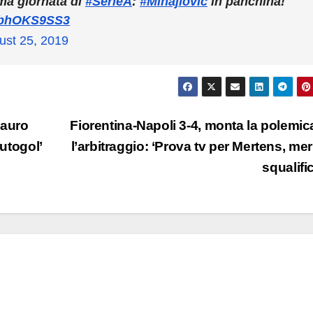
ima giornata di
#SerieA
:
#Mihajlovic
in panchina!
/pbhOKS9SS3
ust 25, 2019
Mauro
Fiorentina-Napoli 3-4, monta la polemic
autogol’
l’arbitraggio: ‘Prova tv per Mertens, meri
squalifi