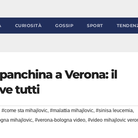
À
CURIOSITÀ
GOSSIP
SPORT
TENDEN
 panchina a Verona: il
e tutti
#come sta mihajlovic
,
#malattia mihajlovic
,
#sinisa leucemia
,
gna mihajlovic
,
#verona-bologna video
,
#video mihajlovic vero