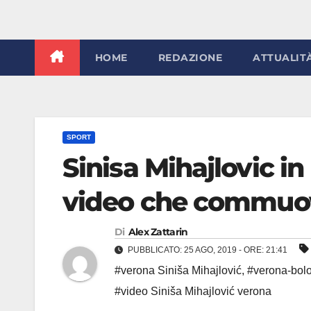
HOME
REDAZIONE
ATTUALIT
SPORT
Sinisa Mihajlovic in
video che commuov
Di
Alex Zattarin
PUBBLICATO: 25 AGO, 2019 - ORE: 21:41
#verona Siniša Mihajlović
,
#verona-bolo
#video Siniša Mihajlović verona