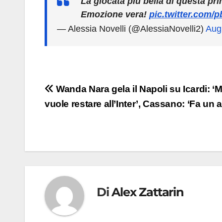
La giocata più bella di questa pr
Emozione vera!
pic.twitter.com
— Alessia Novelli (@AlessiaNovelli2)
Aug
Navigazione
Wanda Nara gela il Napoli su Icardi: ‘
vuole restare all’Inter’, Cassano: ‘Fa un 
articoli
Di
Alex Zattarin