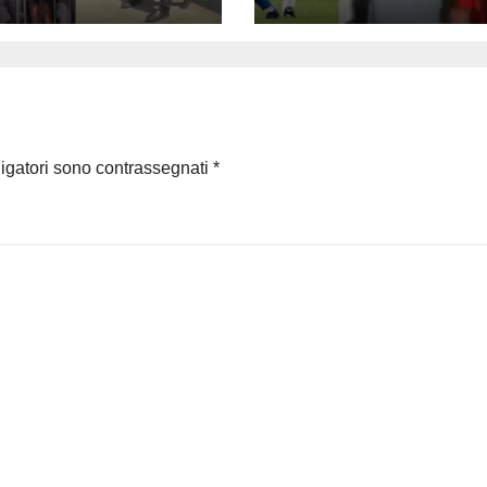
ra su La Russa:
Maradona emoz
i del Milan
il calcio dopo la
si
morte del capita
del Milan
ligatori sono contrassegnati
*