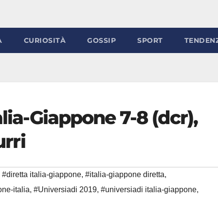
À
CURIOSITÀ
GOSSIP
SPORT
TENDEN
alia-Giappone 7-8 (dcr),
urri
#diretta italia-giappone
,
#italia-giappone diretta
,
ne-italia
,
#Universiadi 2019
,
#universiadi italia-giappone
,