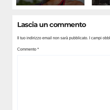
e la stoccata sul
bufe
fiume di Parigi: ‘Era
tifos
bella zozza’
furio
Lascia un commento
Il tuo indirizzo email non sarà pubblicato.
I campi obb
Commento
*