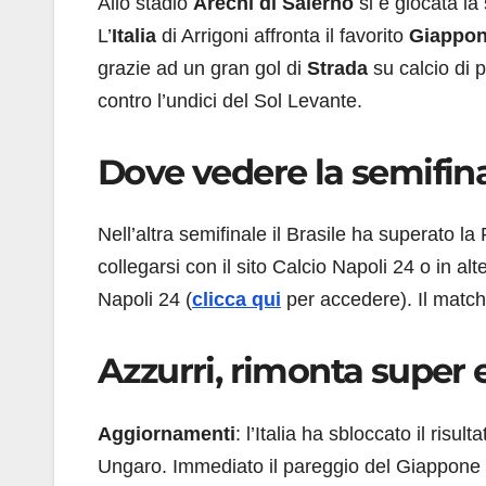
Allo stadio
Arechi di Salerno
si è giocata la
L’
Italia
di Arrigoni affronta il favorito
Giappo
grazie ad un gran gol di
Strada
su calcio di 
contro l’undici del Sol Levante.
Dove vedere la semifina
Nell’altra semifinale il Brasile ha superato l
collegarsi con il sito Calcio Napoli 24 o in al
Napoli 24 (
clicca qui
per accedere). Il match
Azzurri, rimonta super e 
Aggiornamenti
: l’Italia ha sbloccato il risu
Ungaro. Immediato il pareggio del Giappone