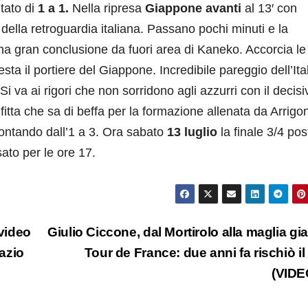
tato di
1 a 1.
Nella ripresa
Giappone avanti
al 13′ con
della retroguardia italiana. Passano pochi minuti e la
una gran conclusione da fuori area di Kaneko. Accorcia le
esta il portiere del Giappone. Incredibile pareggio dell’Ita
i va ai rigori che non sorridono agli azzurri con il decisi
nfitta che sa di beffa per la formazione allenata da Arrigon
imontando dall’1 a 3. Ora sabato
13 luglio
la finale 3/4 pos
sato per le ore 17.
 video
Giulio Ciccone, dal Mortirolo alla maglia gial
Lazio
Tour de France: due anni fa rischiò il r
(VIDE