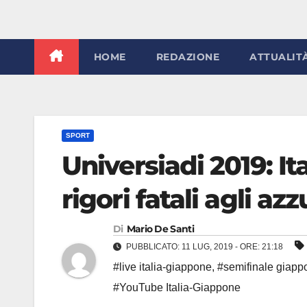
HOME
REDAZIONE
ATTUALIT
SPORT
Universiadi 2019: It
rigori fatali agli azz
Di
Mario De Santi
PUBBLICATO: 11 LUG, 2019 - ORE: 21:18
#live italia-giappone
,
#semifinale giappo
#YouTube Italia-Giappone