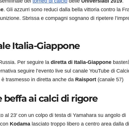
 semifinale del
torneo di calcio
delle
Universiadi 2019
.
ne
. Gli azzurri sono reduci dalla bella vittoria contro la Fr
punizione. Sbrissa e compagni sognano di ripetere l’impr
le Italia-Giappone
a Russia. Per seguire la
diretta di Italia-Giappone
baster
ternativa seguire l’evento live sul canale YouTube di Calci
 è trasmesso in diretta anche da
Raisport
(canale 57)
beffa ai calci di rigore
ltato al 23′ con un colpo di testa di Yamahara su angolo di
 con
Kodama
lasciato troppo libero a centro area dalla d