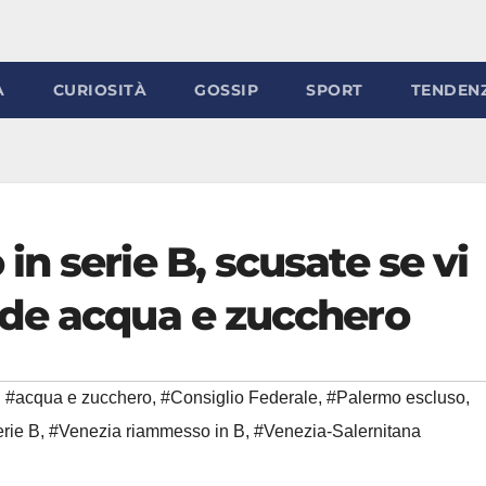
À
CURIOSITÀ
GOSSIP
SPORT
TENDEN
n serie B, scusate se vi
de acqua e zucchero
#acqua e zucchero
,
#Consiglio Federale
,
#Palermo escluso
,
erie B
,
#Venezia riammesso in B
,
#Venezia-Salernitana