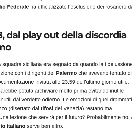
io Federale
ha ufficializzato l’esclusione dei rosanero d
 dal play out della discordia
rmo
la squadra siciliana era segnato da quando la fideiussion
izione con i dirigenti del
Palermo
che avevano tentato di
cumentazione inviata alle 23:59 dell’ultimo giorno utile.
arebbe potuta archiviare molto prima evitando inutile
nutili dal verdetto odierno. Le emozioni di quel drammat
zo (disertato dai
tifosi
del Venezia) restano ma
na lezione che servirà per il futuro? Probabilmente no. 
io italiano
serve ben altro.