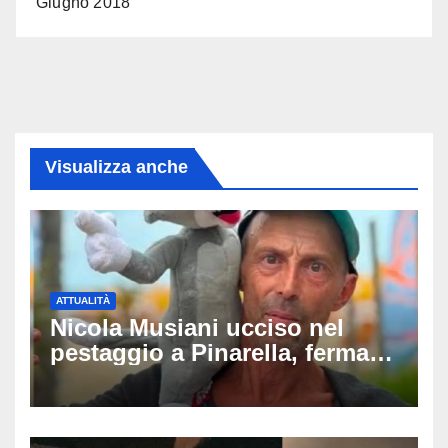
Giugno 2018
Visualizza anche
ATTUALITÀ
Nicola Musiani ucciso nel
pestaggio a Pinarella, fermati
quattro giovani: la svolta
dopo video, intercettazioni e
pedinamenti