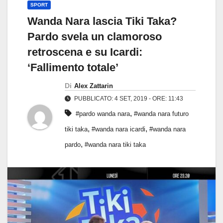
SPORT
Wanda Nara lascia Tiki Taka?
Pardo svela un clamoroso
retroscena e su Icardi:
‘Fallimento totale’
Di
Alex Zattarin
PUBBLICATO: 4 SET, 2019 - ORE: 11:43
,
#pardo wanda nara
#wanda nara futuro
,
,
tiki taka
#wanda nara icardi
#wanda nara
,
pardo
#wanda nara tiki taka