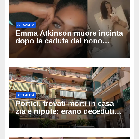
ATTUALITÀ
Emma Atkinson muore incinta
dopo la caduta dal nono
piano: la figlia nasce 30
minuti dopo e sta bene
ATTUALITÀ
Portici, trovati morti in casa
zia e nipote: erano deceduti
da giorni, il caldo tra le
ipotesi al vaglio