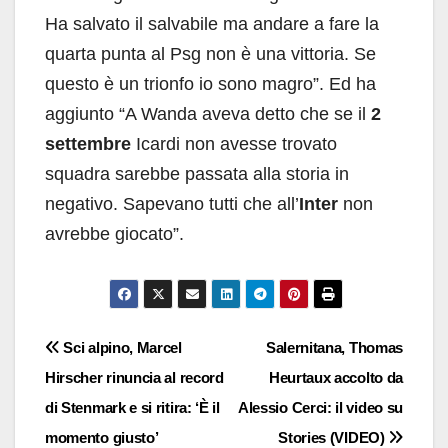
Ha salvato il salvabile ma andare a fare la
quarta punta al Psg non è una vittoria. Se
questo è un trionfo io sono magro”. Ed ha
aggiunto “A Wanda aveva detto che se il
2
settembre
Icardi non avesse trovato
squadra sarebbe passata alla storia in
negativo. Sapevano tutti che all’
Inter
non
avrebbe giocato”.
Navigazione
Sci alpino, Marcel
Salernitana, Thomas
Hirscher rinuncia al record
Heurtaux accolto da
articoli
di Stenmark e si ritira: ‘È il
Alessio Cerci: il video su
momento giusto’
Stories (VIDEO)