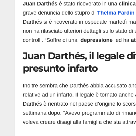
Juan Darthés
è
stato ricoverato in una
clinica
grave denuncia dello stupro di
Thelma Fardin
Darthés si è ricoverato in ospedale martedì matt
non ha rilasciato ulteriori dettagli sullo stato 
controlli. “S
offre di una
depressione
ed ha
at
Juan Darthés, il legale d
presunto infarto
Inoltre sembra che Darthès abbia accusato anch
relative ad un infarto. Il legale è tornato anche 
Darthés è rientrato nel paese d’origine lo scor
settimana dopo. “Avevo programmato di rimaner
voleva creare disagi alla famiglia che sta att