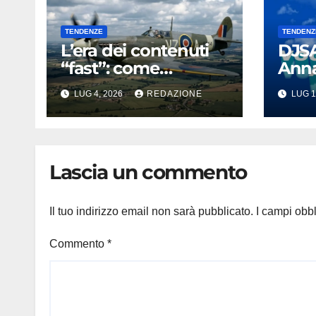
TENDENZE
TENDENZ
L’era dei contenuti
DJSA
“fast”: come
Anna
cambiano i tempi di
Bian
LUG 4, 2026
REDAZIONE
LUG 1
attenzione
‘Vog
nell’intrattenimento
ballar
digitale
torm
che 
Lascia un commento
conq
202
Il tuo indirizzo email non sarà pubblicato.
I campi obb
Commento
*