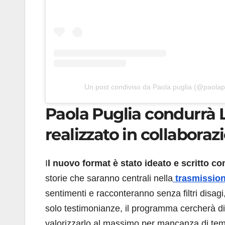
Un post condiviso da Paola puglia (@paolapug
Paola Puglia condurrà L
realizzato in collaboraz
I
l nuovo format è stato ideato e scritto co
storie che saranno centrali nella
trasmission
sentimenti e racconteranno senza filtri disagi,
solo testimonianze, il programma cercherà di 
valorizzarlo al massimo per mancanza di temp