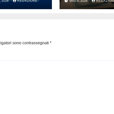
, 2026
REDAZIONE
MAG 6, 2026
REDAZION
lio andare a
Donno: opere e
e’: il
sculture nel cuor
entone latino
della città
punta a
uistare l’estate
6
ligatori sono contrassegnati
*