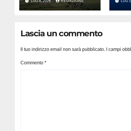
LUG 4, 2026
REDAZIONE
LUG 1
attenzione
‘Vog
nell’intrattenimento
ballar
digitale
torm
che 
Lascia un commento
conq
202
Il tuo indirizzo email non sarà pubblicato.
I campi obb
Commento
*