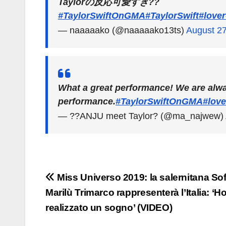
Taylorの反応可愛すぎ??
#TaylorSwiftOnGMA
#TaylorSwift
#lover
— naaaaako (@naaaaako13ts)
August 27
What a great performance! We are alwa
performance.
#TaylorSwiftOnGMA
#love
— ??ANJU meet Taylor? (@ma_najwew)
Navigazione
Miss Universo 2019: la salernitana Sof
Marilù Trimarco rappresenterà l’Italia: ‘H
articoli
realizzato un sogno’ (VIDEO)