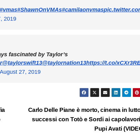
#vmas
#ShawnOnVMAs
#camilaonvmas
pic.twitter.
, 2019
ys fascinated by Taylor’s
r
@taylorswift13
@taylornation13
https://t.co/xCXr3R
August 27, 2019
ia
Carlo Delle Piane è morto, cinema in lutto
o
successi con Totò e Sordi ai capolavor
Pupi Avati (VID