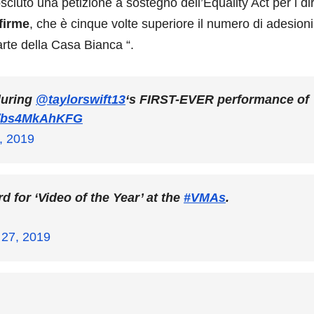
ciuto una petizione a sostegno dell’Equality Act per i diri
firme
, che è cinque volte superiore il numero di adesioni
arte della Casa Bianca “.
during
@taylorswift13
‘s FIRST-EVER performance of
om/bs4MkAhKFG
, 2019
 for ‘Video of the Year’ at the
#VMAs
.
 27, 2019