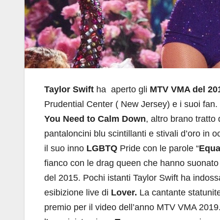
Taylor Swift
ha aperto gli
MTV VMA del 20
Prudential Center ( New Jersey) e i suoi fan. 
You Need to Calm Down
, altro brano tratt
pantaloncini blu scintillanti e stivali d’oro
il suo inno
LGBTQ
Pride con le parole “
Equal
fianco con le drag queen che hanno suonato “
del 2015. Pochi istanti Taylor Swift ha indoss
esibizione live di
Lover.
La cantante statunit
premio per il video dell’anno MTV VMA 2019. 