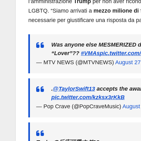
l’amministrazione
Trump
per non aver riconos
LGBTQ. “Siamo arrivati a
mezzo milione di 
necessarie per giustificare una risposta da p
Was anyone else MESMERIZED 
“Lover”??
#VMAs
pic.twitter.c
— MTV NEWS (@MTVNEWS)
August 27
.
@TaylorSwift13
accepts the award
pic.twitter.com/kzksx3rKkB
— Pop Crave (@PopCraveMusic)
August