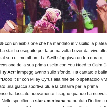
19
con un’esibizione che ha mandato in visibilio la platea
La star ha eseguito per la prima volta Lover dal vivo oltr
o dal suo ultimo album. La Swift sfoggiava un top dorato,
 in occasione della sua prima uscita con You Need to Calm 
ity Act
” lampeggiavano sullo sfondo. Ha cantato e balla
Dooo It !!” con Miley Cyrus alla fine dello spettacolo V
ato una giacca sportiva blu e la chitarra per la prima
ense ha lasciato nuovamente il segno quando ha ricevuto
Nello specifico la
star americana
ha puntato l’indice c