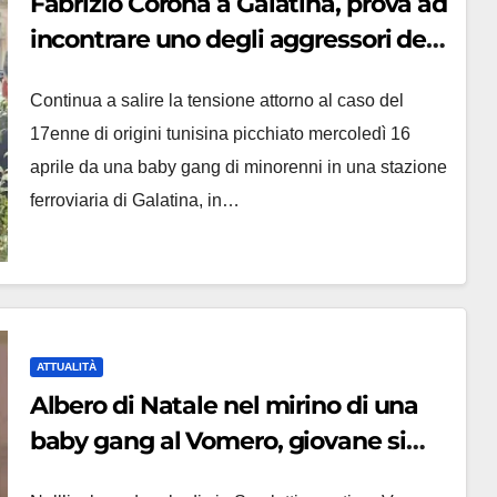
Fabrizio Corona a Galatina, prova ad
incontrare uno degli aggressori del
disabile: tensione alle stelle
Continua a salire la tensione attorno al caso del
17enne di origini tunisina picchiato mercoledì 16
aprile da una baby gang di minorenni in una stazione
ferroviaria di Galatina, in…
ATTUALITÀ
Albero di Natale nel mirino di una
baby gang al Vomero, giovane si
arrampica per raggiungere balcone