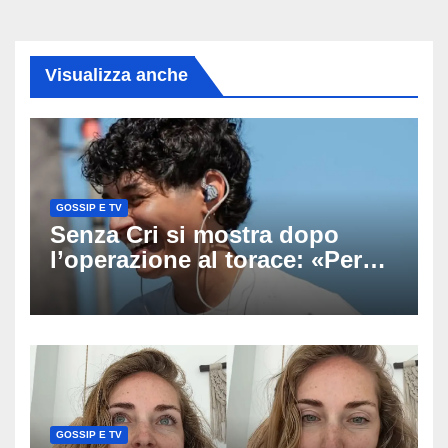
Visualizza anche
GOSSIP E TV
Senza Cri si mostra dopo
l’operazione al torace: «Per
anni mi sentivo in trappola», il
racconto sul difficile percorso
verso la serenità
GOSSIP E TV