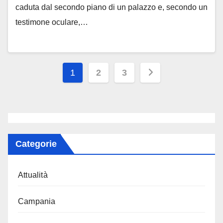
caduta dal secondo piano di un palazzo e, secondo un
testimone oculare,…
Paginazione
1
2
3
degli
articoli
Categorie
Attualità
Campania