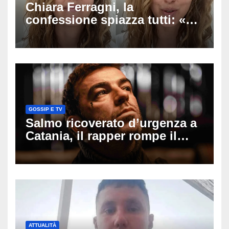
Chiara Ferragni, la
confessione spiazza tutti: «Un
mio ex voleva che mi rifacessi
il seno». Poi svela i ritocchi di
cui si è pentita
GOSSIP E TV
Salmo ricoverato d’urgenza a
Catania, il rapper rompe il
silenzio dopo la notte in
ospedale: come sta e cosa
succede al tour
ATTUALITÀ