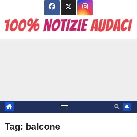
Salta
al
contenuto
Tag:
balcone