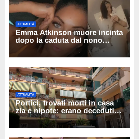
ATTUALITÀ
Emma Atkinson muore incinta
dopo la caduta dal nono
piano: la figlia nasce 30
minuti dopo e sta bene
ATTUALITÀ
Portici, trovati morti in casa
zia e nipote: erano deceduti
da giorni, il caldo tra le
ipotesi al vaglio