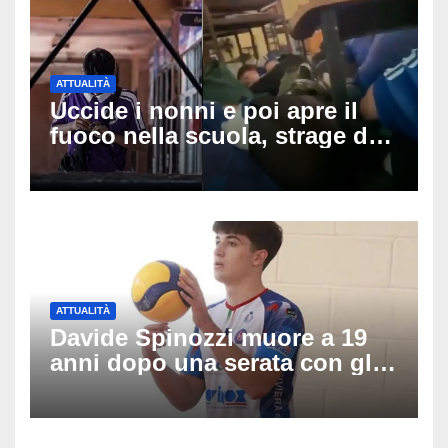
ATTUALITÀ
Uccide i nonni e poi apre il
fuoco nella scuola, strage di
insegnanti: il possibile
movente dietro il massacro in
Thailandia
ATTUALITÀ
Davide Spinozzi muore a 19
anni dopo una serata con gli
amici: il mistero dello
schianto senza frenata