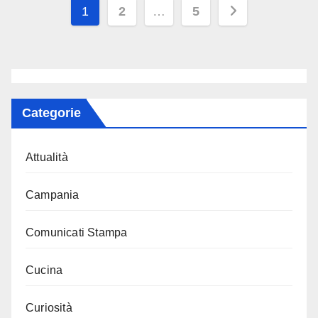
Paginazione
1
2
…
5
degli
articoli
Categorie
Attualità
Campania
Comunicati Stampa
Cucina
Curiosità