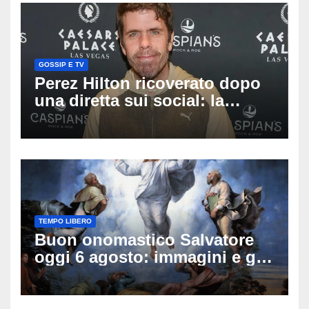
GOSSIP E TV
Perez Hilton ricoverato dopo
una diretta sui social: la
famiglia rompe il silenzio
sulle sue condizioni
TEMPO LIBERO
Buon onomastico Salvatore
oggi 6 agosto: immagini e gif
di auguri da condividere