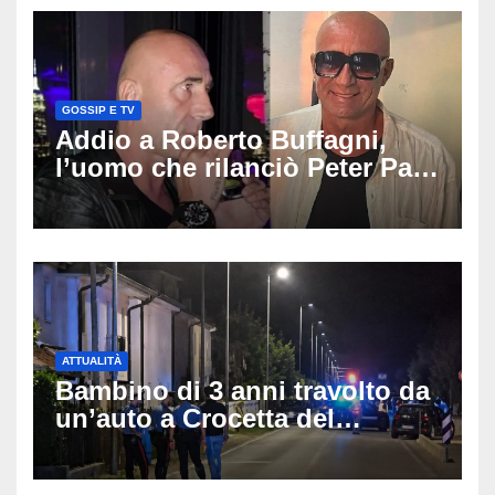
GOSSIP E TV
Addio a Roberto Buffagni,
l’uomo che rilanciò Peter Pan
e Villa delle Rose: aveva 59
anni
ATTUALITÀ
Bambino di 3 anni travolto da
un’auto a Crocetta del
Montello: è gravissimo,
trasportato in elicottero a