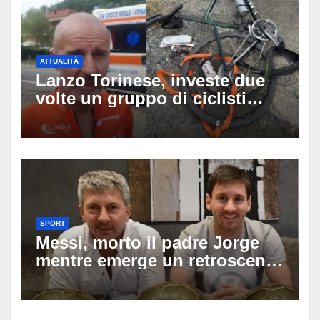
ATTUALITÀ
Lanzo Torinese, investe due
volte un gruppo di ciclisti
dopo una lite: arrestato
73enne, il racconto choc di un
ferito
SPORT
Messi, morto il padre Jorge
mentre emerge un retroscena
choc: le minacce di morte al
fuoriclasse durante i Mondiali