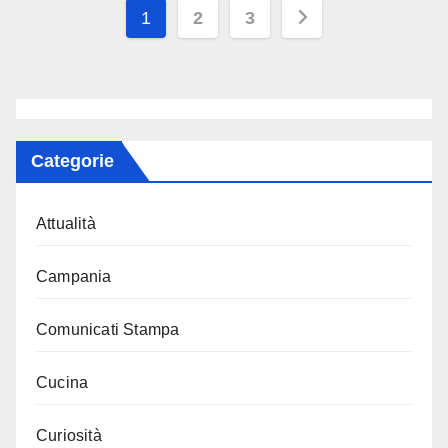
Paginazione
1
2
3
degli
articoli
Categorie
Attualità
Campania
Comunicati Stampa
Cucina
Curiosità