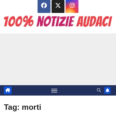
Salta
al
contenuto
Tag:
morti