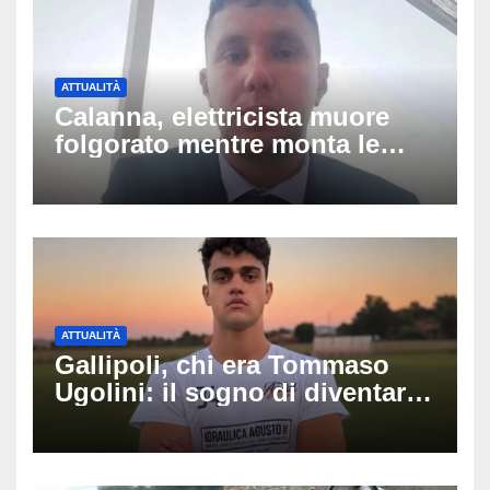
ATTUALITÀ
Calanna, elettricista muore
folgorato mentre monta le
luminarie della festa: chi era
Fabio Calabrò e cosa è
successo
ATTUALITÀ
Gallipoli, chi era Tommaso
Ugolini: il sogno di diventare
medico e la fascia da
capitano, il dolore di Bologna
per il 19enne morto in mare