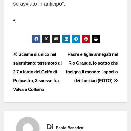
se avviato in anticipo”.
“.
Navigazione
Sciame sismico nel
Padre e figlia annegati nel
salernitano: terremoto di
Rio Grande, lo scatto che
articoli
2.7 a largo del Golfo di
indigna il mondo: l’appello
Policastro, 3 scosse tra
dei familiari (FOTO)
Valva e Colliano
Di
Paolo Benedetti