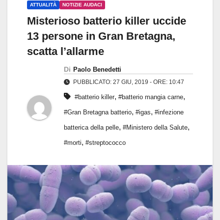
ATTUALITÀ
NOTIZIE AUDACI
Misterioso batterio killer uccide
13 persone in Gran Bretagna,
scatta l’allarme
Di
Paolo Benedetti
PUBBLICATO: 27 GIU, 2019 - ORE: 10:47
,
,
#batterio killer
#batterio mangia carne
,
,
#Gran Bretagna batterio
#igas
#infezione
,
,
batterica della pelle
#Ministero della Salute
,
#morti
#streptococco