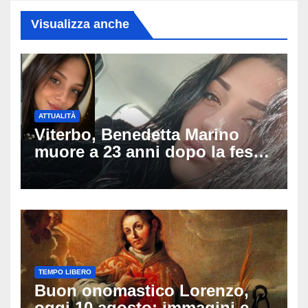
Visualizza anche
ATTUALITÀ
Viterbo, Benedetta Marino
muore a 23 anni dopo la festa
di compleanno: trovata senza
vita nell’ex consorzio, è giallo
sulle ultime ore
TEMPO LIBERO
Buon onomastico Lorenzo,
oggi 10 agosto: immagini e