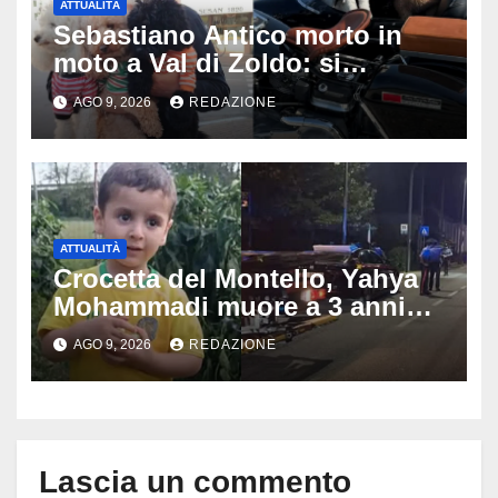
ATTUALITÀ
Sebastiano Antico morto in
moto a Val di Zoldo: si
schianta con il sidecar, salvi i
AGO 9, 2026
REDAZIONE
due cagnolini
ATTUALITÀ
Crocetta del Montello, Yahya
Mohammadi muore a 3 anni
dopo 72 ore di agonia: era
AGO 9, 2026
REDAZIONE
stato travolto da un’auto
Lascia un commento