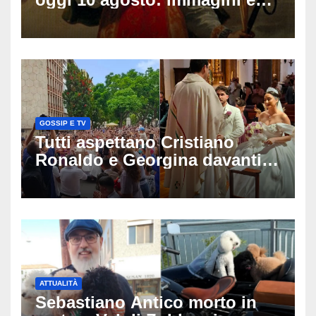
gif di auguri da condividere
sui social
GOSSIP E TV
Tutti aspettano Cristiano
Ronaldo e Georgina davanti
alla cattedrale: ma il
matrimonio era di un’altra
coppia
ATTUALITÀ
Sebastiano Antico morto in