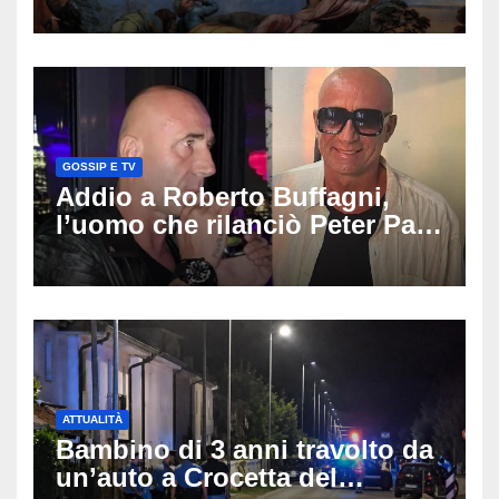
GOSSIP E TV
Addio a Roberto Buffagni,
l’uomo che rilanciò Peter Pan
e Villa delle Rose: aveva 59
anni
ATTUALITÀ
Bambino di 3 anni travolto da
un’auto a Crocetta del