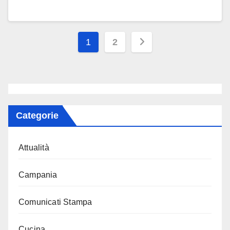
Paginazione
1
2
degli
articoli
Categorie
Attualità
Campania
Comunicati Stampa
Cucina