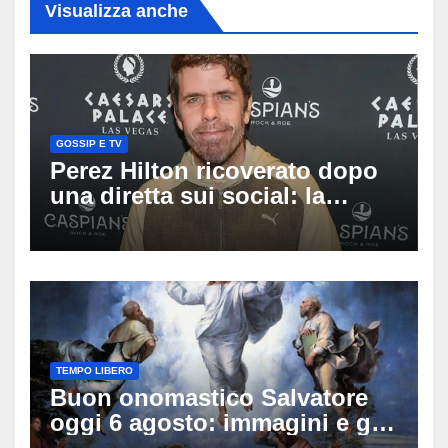
Visualizza anche
GOSSIP E TV
Perez Hilton ricoverato dopo
una diretta sui social: la
famiglia rompe il silenzio
sulle sue condizioni
TEMPO LIBERO
Buon onomastico Salvatore
oggi 6 agosto: immagini e gif
di auguri da condividere