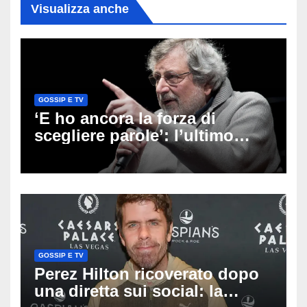
Visualizza anche
GOSSIP E TV
‘E ho ancora la forza di
scegliere parole’: l’ultimo
viaggio di Francesco Guccini,
i fan in pellegrinaggio a
Pavana
GOSSIP E TV
Perez Hilton ricoverato dopo
una diretta sui social: la