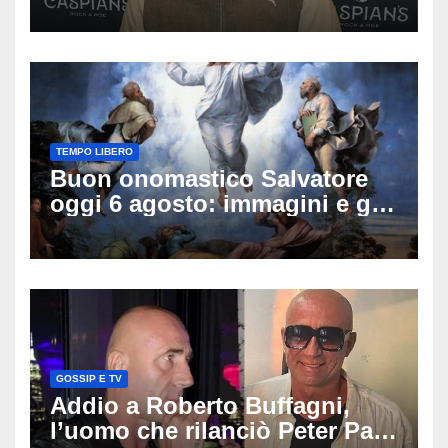
famiglia rompe il silenzio
sulle sue condizioni
TEMPO LIBERO
Buon onomastico Salvatore
oggi 6 agosto: immagini e gif
di auguri da condividere
GOSSIP E TV
Addio a Roberto Buffagni,
l’uomo che rilanciò Peter Pan