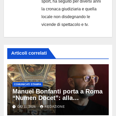
sport, ha seguito per diversi anni
la cronaca giudiziaria e quella
locale non disdegnando le
vicende di spettacolo e tv.
Articoli correlati
COMUNICATI STAMPA
Manuel Bonfanti porta a Roma
“Numen Docet”: alla
Fondazione del Nazareno
GIU 11, 2026
REDAZIONE
l’arte incontra il divino