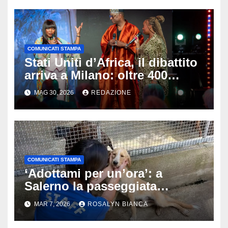
COMUNICATI STAMPA
Stati Uniti d’Africa, il dibattito
arriva a Milano: oltre 400
persone all’Africa Day 2026
MAG 30, 2026
REDAZIONE
COMUNICATI STAMPA
‘Adottami per un’ora’: a
Salerno la passeggiata
solidale con i cani del canile
MAR 7, 2026
ROSALYN BIANCA