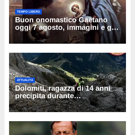
TEMPO LIBERO
Buon onomastico Gaetano
oggi 7 agosto, immagini e gif
di auguri da condividere sui
social
ATTUALITÀ
Dolomiti, ragazza di 14 anni
precipita durante
un’escursione: tragedia sul
Latemar davanti alla famiglia