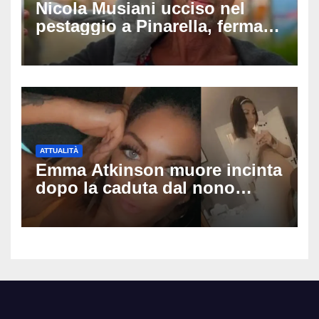
Nicola Musiani ucciso nel
pestaggio a Pinarella, fermati
quattro giovani: la svolta
dopo video, intercettazioni e
pedinamenti
ATTUALITÀ
Emma Atkinson muore incinta
dopo la caduta dal nono
piano: la figlia nasce 30
minuti dopo e sta bene