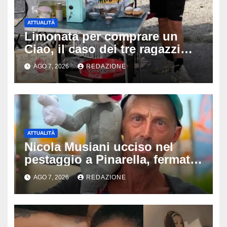
ATTUALITÀ
Limonata per comprare un
Ciao, il caso dei tre ragazzi
divide l’Italia: Fedriga li invita
AGO 7, 2026
REDAZIONE
in Regione, Vannacci li
difende
ATTUALITÀ
Nicola Musiani ucciso nel
pestaggio a Pinarella, fermati
quattro giovani: la svolta
AGO 7, 2026
REDAZIONE
dopo video, intercettazioni e
pedinamenti