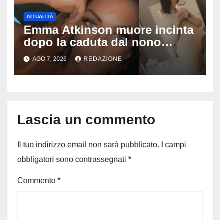
ATTUALITÀ
Emma Atkinson muore incinta
dopo la caduta dal nono
piano: la figlia nasce 30 minuti
AGO 7, 2026
REDAZIONE
dopo e sta bene
Lascia un commento
Il tuo indirizzo email non sarà pubblicato.
I campi
obbligatori sono contrassegnati
*
Commento
*