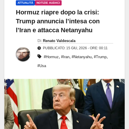
ATTUALITÀ
NOTIZIE AUDACI
Hormuz riapre dopo la crisi:
Trump annuncia l’intesa con
l’Iran e attacca Netanyahu
Di
Renato Valdescala
PUBBLICATO: 15 GIU, 2026 - ORE: 00:11
,
,
,
,
#Hormuz
#Iran
#Netanyahu
#Trump
#Usa