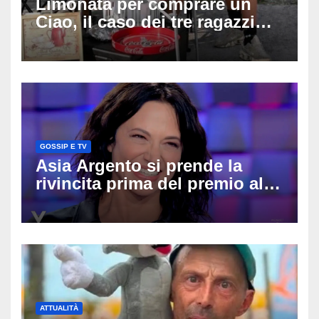
Limonata per comprare un
Ciao, il caso dei tre ragazzi
divide l’Italia: Fedriga li invita
in Regione, Vannacci li
difende
GOSSIP E TV
Asia Argento si prende la
rivincita prima del premio alla
carriera: «Mi chiamano
raccomandata e cagna»
ATTUALITÀ