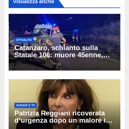
Visualizza anche
ATTUALITÀ
Catanzaro, schianto sulla
Statale 106: muore 45enne,
coinvolti un’auto, un suv e
una moto
GOSSIP E TV
Patrizia Reggiani ricoverata
d’urgenza dopo un malore in
vacanza: come sta oggi l’ex