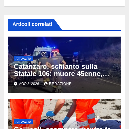
Articoli correlati
ATTUALITÀ
Catanzaro, schianto sulla
Statale 106: muore 45enne,
coinvolti un’auto, un suv e
AGO 8, 2026
REDAZIONE
una moto
ATTUALITÀ