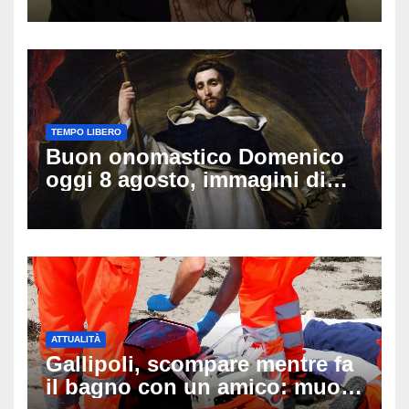
Lady Gucci
TEMPO LIBERO
Buon onomastico Domenico
oggi 8 agosto, immagini di
auguri da condividere
ATTUALITÀ
Gallipoli, scompare mentre fa
il bagno con un amico: muore