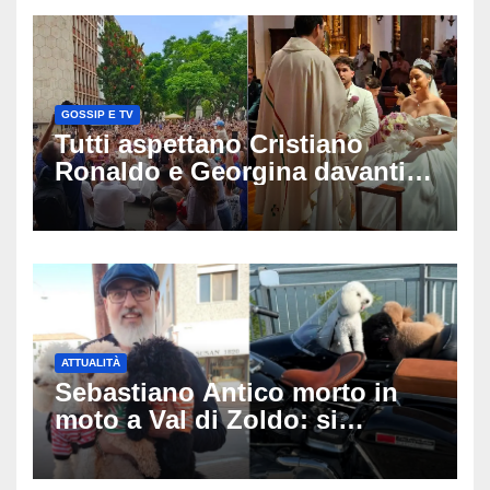
GOSSIP E TV
Tutti aspettano Cristiano
Ronaldo e Georgina davanti
alla cattedrale: ma il
matrimonio era di un’altra
coppia
ATTUALITÀ
Sebastiano Antico morto in
moto a Val di Zoldo: si
schianta con il sidecar, salvi i
due cagnolini