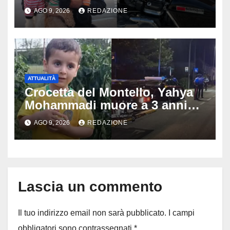
schianta con il sidecar, salvi i
AGO 9, 2026
REDAZIONE
due cagnolini
ATTUALITÀ
Crocetta del Montello, Yahya
Mohammadi muore a 3 anni
dopo 72 ore di agonia: era
AGO 9, 2026
REDAZIONE
stato travolto da un’auto
Lascia un commento
Il tuo indirizzo email non sarà pubblicato.
I campi
obbligatori sono contrassegnati
*