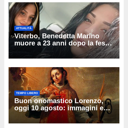
ATTUALITÀ
Viterbo, Benedetta Marino
muore a 23 anni dopo la festa
di compleanno: trovata senza
vita nell’ex consorzio, è giallo
sulle ultime ore
TEMPO LIBERO
Buon onomastico Lorenzo,
oggi 10 agosto: immagini e
gif di auguri da condividere
sui social