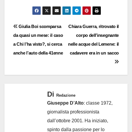
Navigazione
Giulia Boi scomparsa
Chiara Guerra, ritrovato il
da quasi un mese: il caso
corpo dell’insegnante
articoli
a Chi l’ha visto?, si cerca
nelle acque del Lemene: il
anche l’auto della 41enne
cadavere era in un sacco
Di
Redazione
Giuseppe D’Alto
: classe 1972,
giornalista professionista
dall’ottobre 2001. Ha iniziato,
spinto dalla passione per lo