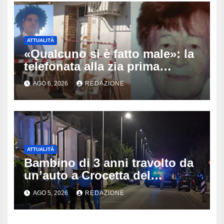
ATTUALITÀ
«Qualcuno si è fatto male»: la
telefonata alla zia prima
dell’orrore, arrestato il 25enne
AGO 6, 2026
REDAZIONE
che ha ucciso la nonna ad
Altino
ATTUALITÀ
Bambino di 3 anni travolto da
un’auto a Crocetta del
Montello: è gravissimo,
AGO 5, 2026
REDAZIONE
trasportato in elicottero a
Padova