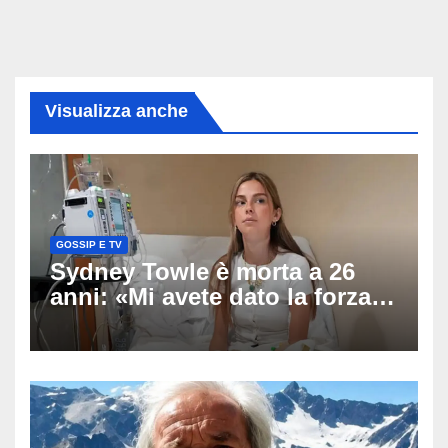
Visualizza anche
GOSSIP E TV
Sydney Towle è morta a 26
anni: «Mi avete dato la forza
di andare avanti», l’ultimo
messaggio dell’influencer
commuove i fan