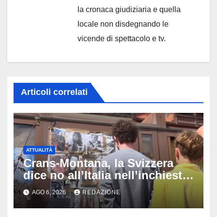
la cronaca giudiziaria e quella
locale non disdegnando le
vicende di spettacolo e tv.
Articoli correlati
ATTUALITÀ
Crans-Montana, la Svizzera
dice no all’Italia nell’inchiesta
sul rogo: respinta la richiesta
AGO 6, 2026
REDAZIONE
di costituirsi parte civile