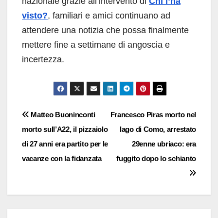
nazionale grazie all’intervento di
Chi l’ha
visto?
, familiari e amici continuano ad
attendere una notizia che possa finalmente
mettere fine a settimane di angoscia e
incertezza.
Navigazione
Matteo Buoninconti
Francesco Piras morto nel
morto sull’A22, il pizzaiolo
lago di Como, arrestato
articoli
di 27 anni era partito per le
29enne ubriaco: era
vacanze con la fidanzata
fuggito dopo lo schianto