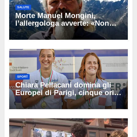
SALUTE
Morte Manuel Mongini,
l’allergologa avverte: «Non
aspettate di sapere se siete
allergici»
SPORT
Chiara Pellacani domina gli
Europei di Parigi, cinque ori
in cinque gare: ‘Nel sincro
siamo da medaglia olimpica’