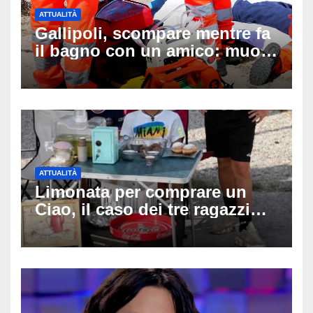
ATTUALITÀ
Gallipoli, scompare mentre fa
il bagno con un amico: muore
a 19 anni dopo 45 minuti di
disperati tentativi di
rianimazione
ATTUALITÀ
Limonata per comprare un
Ciao, il caso dei tre ragazzi
divide l’Italia: Fedriga li invita
in Regione, Vannacci li
difende