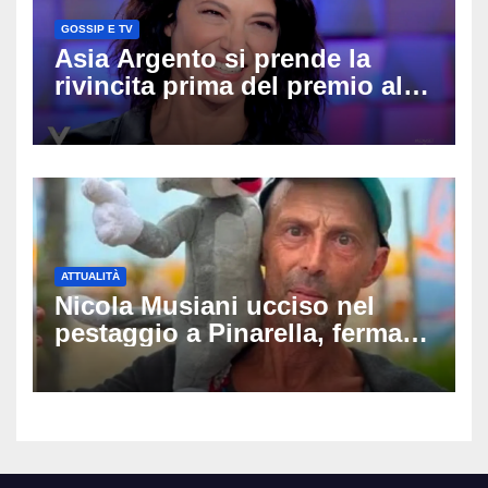
GOSSIP E TV
Asia Argento si prende la
rivincita prima del premio alla
carriera: «Mi chiamano
raccomandata e cagna»
ATTUALITÀ
Nicola Musiani ucciso nel
pestaggio a Pinarella, fermati
quattro giovani: la svolta
dopo video, intercettazioni e
pedinamenti