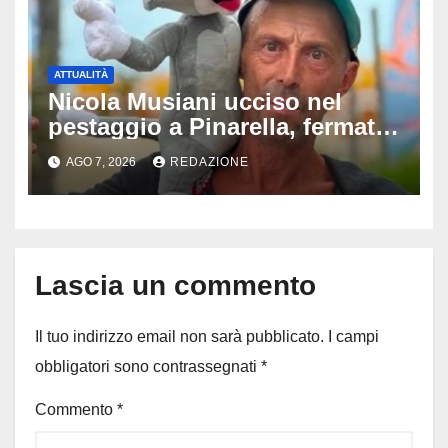
ATTUALITÀ
Nicola Musiani ucciso nel
pestaggio a Pinarella, fermati
quattro giovani: la svolta
AGO 7, 2026
REDAZIONE
dopo video, intercettazioni e
pedinamenti
Lascia un commento
Il tuo indirizzo email non sarà pubblicato.
I campi
obbligatori sono contrassegnati
*
Commento
*