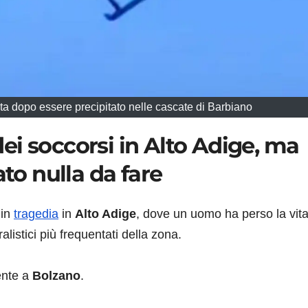
ta dopo essere precipitato nelle cascate di Barbiano
i soccorsi in Alto Adige, ma
ato nulla da fare
 in
tragedia
in
Alto Adige
, dove un uomo ha perso la vit
istici più frequentati della zona.
ente a
Bolzano
.