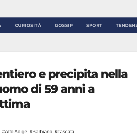
À
CURIOSITÀ
GOSSIP
SPORT
TENDEN
entiero e precipita nella
uomo di 59 anni a
ittima
#Alto Adige
,
#Barbiano
,
#cascata