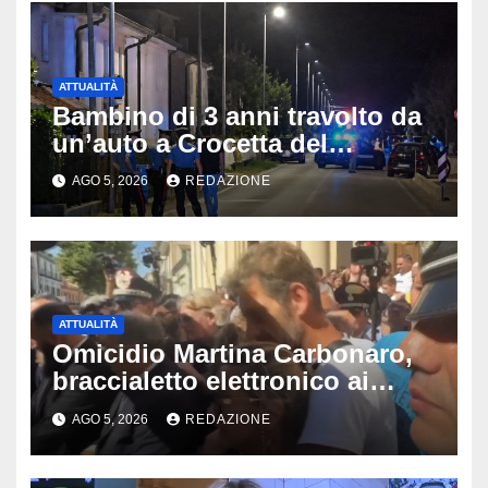
ATTUALITÀ
Bambino di 3 anni travolto da
un’auto a Crocetta del
Montello: è gravissimo,
AGO 5, 2026
REDAZIONE
trasportato in elicottero a
Padova
ATTUALITÀ
Omicidio Martina Carbonaro,
braccialetto elettronico ai
genitori della 14enne: non
AGO 5, 2026
REDAZIONE
potranno avvicinarsi alla
famiglia di Alessio Tucci