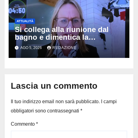
ATTUALITÀ
Si collega alla riunione dal
bagno e dimentica la
telecamera accesa: tutti
AGO 5, 2026
REDAZIONE
vedono il bucato, il video
diventa virale
Lascia un commento
Il tuo indirizzo email non sarà pubblicato.
I campi
obbligatori sono contrassegnati
*
Commento
*