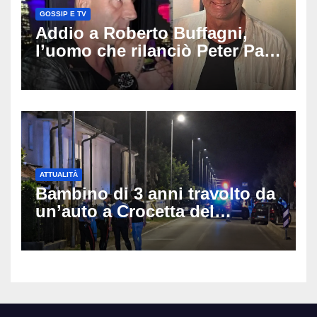
GOSSIP E TV
Addio a Roberto Buffagni,
l’uomo che rilanciò Peter Pan
e Villa delle Rose: aveva 59
anni
ATTUALITÀ
Bambino di 3 anni travolto da
un’auto a Crocetta del
Montello: è gravissimo,
trasportato in elicottero a
Padova