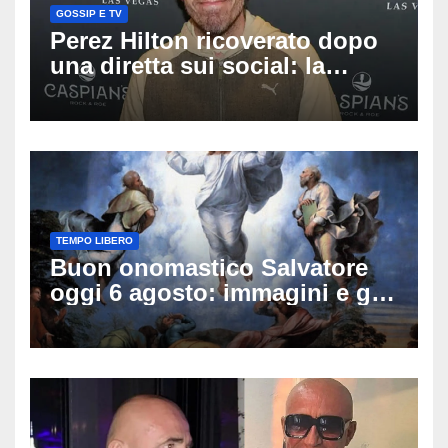
GOSSIP E TV
Perez Hilton ricoverato dopo
una diretta sui social: la
famiglia rompe il silenzio
sulle sue condizioni
TEMPO LIBERO
Buon onomastico Salvatore
oggi 6 agosto: immagini e gif
di auguri da condividere