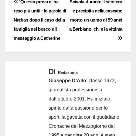
Navigazione
‘Questa prova ci ha
Scivola durante il sentiero
reso più uniti’: le parole di
e precipita nella cascata:
articoli
Nathan dopo il caso della
morto un uomo di 59 anni
famiglia nel bosco e il
a Barbiano, chi è la vittima
messaggio a Catherine
Di
Redazione
Giuseppe D’Alto
: classe 1972,
giornalista professionista
dall’ottobre 2001. Ha iniziato,
spinto dalla passione per lo
sport, la gavetta con il quotidiano
Cronache del Mezzogiorno dal
1995 e per oltre 20 anni è stato