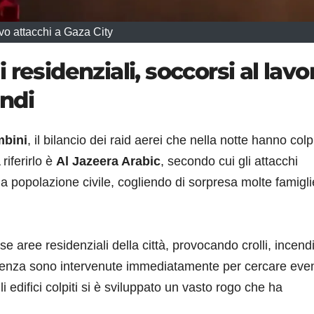
o attacchi a Gaza City
residenziali, soccorsi al lavo
endi
mbini
, il bilancio dei raid aerei che nella notte hanno colp
 riferirlo è
Al Jazeera Arabic
, secondo cui gli attacchi
a popolazione civile, cogliendo di sorpresa molte famigli
e aree residenziali della città, provocando crolli, incend
genza sono intervenute immediatamente per cercare even
i edifici colpiti si è sviluppato un vasto rogo che ha