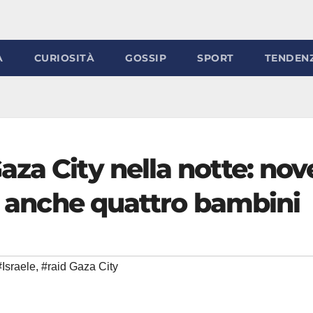
À
CURIOSITÀ
GOSSIP
SPORT
TENDEN
za City nella notte: nov
me anche quattro bambini
#Israele
,
#raid Gaza City