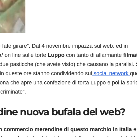
 fate girare”. Dal 4 novembre impazza sul web, ed in
a’
on line sulle torte
Luppo
con tanto di allarmante
filma
due pasticche (che avete visto) che causano la paralisi.
ti in queste ore stanno condividendo sui
social network
qu
sona che apre una confezione di torta Luppo e poi la sbri
ncriminate”.
ndine nuova bufala del web?
n commercio merendine di questo marchio in Italia
e