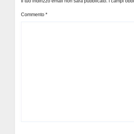
Il tuo indirizzo email non sarà pubblicato.
I campi obb
Commento
*