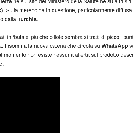
lerta
né sul sito del Ministero della Salute né su altri siti
x). Sulla merendina in questione, particolarmente diffusa 
o dalla
Turchia
.
in ‘bufale’ più che pillole sembra si tratti di piccoli punt
ina. Insomma la nuova catena che circola su
WhatsApp
v
l momento non esiste nessuna allerta sul prodotto descr
e.