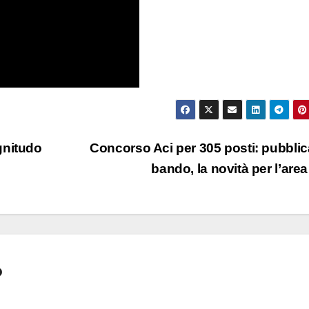
gnitudo
Concorso Aci per 305 posti: pubblica
bando, la novità per l’are
o