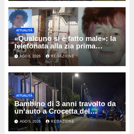
ATTUALITÀ
«Qualcuno si è fatto male»: la
telefonata alla zia prima
dell’orrore, arrestato il 25enne
AGO 6, 2026
REDAZIONE
che ha ucciso la nonna ad
Altino
ATTUALITÀ
Bambino di 3 anni travolto da
un’auto a Crocetta del
Montello: è gravissimo,
AGO 5, 2026
REDAZIONE
trasportato in elicottero a
Padova