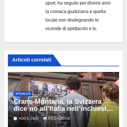
sport, ha seguito per diversi anni
la cronaca giudiziaria e quella
locale non disdegnando le
vicende di spettacolo e tv.
Articoli correlati
ATTUALITÀ
Crans-Montana, la Svizzera
dice no all’Italia nell’inchiesta
sul rogo: respinta la richiesta
AGO 6, 2026
REDAZIONE
di costituirsi parte civile