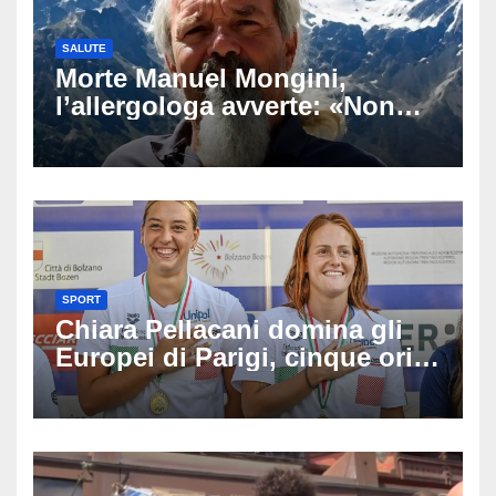
SALUTE
Morte Manuel Mongini,
l’allergologa avverte: «Non
aspettate di sapere se siete
allergici»
SPORT
Chiara Pellacani domina gli
Europei di Parigi, cinque ori
in cinque gare: ‘Nel sincro
siamo da medaglia olimpica’