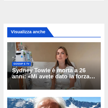
Visualizza anche
GOSSIP E TV
Sydney Towle è morta a 26
anni: «Mi avete dato la forza
di andare avanti», l’ultimo
messaggio dell’influencer
commuove i fan