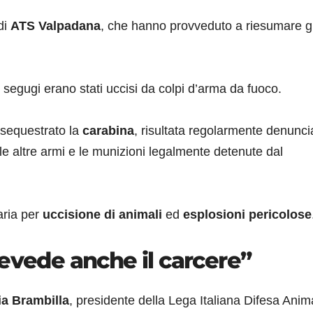
di
ATS Valpadana
, che hanno provveduto a riesumare gl
segugi erano stati uccisi da colpi d’arma da fuoco.
o sequestrato la
carabina
, risultata regolarmente denunci
e le altre armi e le munizioni legalmente detenute dal
aria per
uccisione di animali
ed
esplosioni pericolose
revede anche il carcere”
ia Brambilla
, presidente della Lega Italiana Difesa Anima