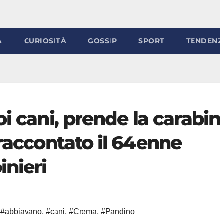
À
CURIOSITÀ
GOSSIP
SPORT
TENDEN
oi cani, prende la carabi
 raccontato il 64enne
inieri
#abbiavano
,
#cani
,
#Crema
,
#Pandino