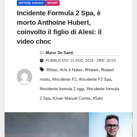
NOTIZIE AUDACI
SPORT
Incidente Formula 2 Spa, è
morto Anthoine Hubert,
coinvolto il figlio di Alesi: il
video choc
Di
Mario De Santi
PUBBLICATO: 31 AGO, 2019 - ORE: 20:03
,
,
,
#Alesi
#chi è Huber
#Hubert
#hubert
,
,
,
morto
#Incidente F2
#incidente F2 Spa
,
#incidente formula 2 oggi
#incidente formula
,
,
2 Spa
#Juan Manuel Correa
#Sato