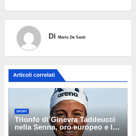
Di
Mario De Santi
Articoli correlati
SPORT
Trionfo di Ginevra Taddeucci
nella Senna, oro europeo e la
stoccata sul fiume di Parigi: