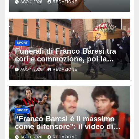
AGO 4, 2026
REDAZIONE
‘Era bella zozza’
SPORT
Funerali di Franco Baresi tra
cori e commozione, poi la
bufera su La Russa: tifosi del
AGO 4, 2026
REDAZIONE
Milan furiosi
SPORT
“Franco Baresi è il massimo
come difensore”: il video di
Maradona emoziona il calcio
AGO 1, 2026
REDAZIONE