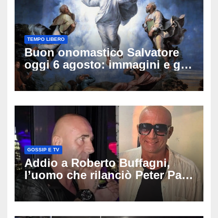
TEMPO LIBERO
Buon onomastico Salvatore
oggi 6 agosto: immagini e gif
di auguri da condividere
GOSSIP E TV
Addio a Roberto Buffagni,
l’uomo che rilanciò Peter Pan
e Villa delle Rose: aveva 59
anni