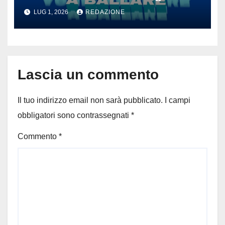
andare a ballare’: il
LUG 1, 2026
REDAZIONE
tormentone latino che punta a
conquistare l’estate 2026
Lascia un commento
Il tuo indirizzo email non sarà pubblicato.
I campi
obbligatori sono contrassegnati
*
Commento
*