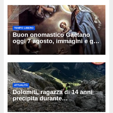
TEMPO LIBERO
Buon onomastico Gaetano
oggi 7 agosto, immagini e gif
di auguri da condividere sui
social
ATTUALITÀ
Dolomiti, ragazza di 14 anni
precipita durante
un’escursione: tragedia sul
Latemar davanti alla famiglia