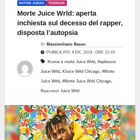
NOTIZIE AUDACI
TENDENZE
Morte Juice Wrld: aperta
inchiesta sul decesso del rapper,
disposta l’autopsia
Di
Massimiliano Basso
PUBBLICATO: 8 DIC, 2019 - ORE: 22:43
,
#come è morto Juice Wrld
#epilessia
,
,
Juice Wrld
#Juice Wrld Chicago
#Morte
,
,
Juice Wrld
#Morte Juice Wrld Chicago
#successi Juice Wrld