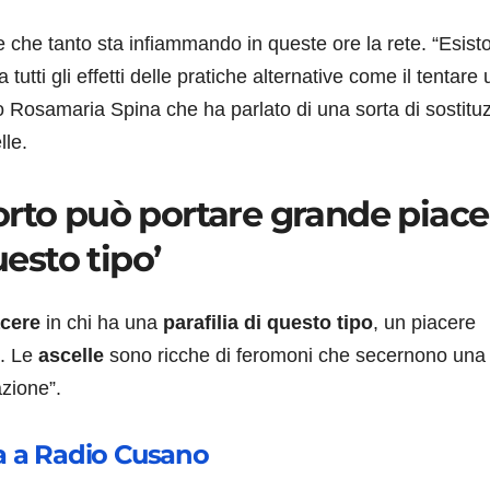
e che tanto sta infiammando in queste ore la rete. “Esist
 tutti gli effetti delle pratiche alternative come il tentare
ito Rosamaria Spina che ha parlato di una sorta di sostitu
lle.
orto può portare grande piace
uesto tipo’
acere
in chi ha una
parafilia di questo tipo
, un piacere
e. Le
ascelle
sono ricche di feromoni che secernono una 
azione”.
a a Radio Cusano