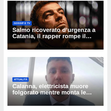
GOSSIP E TV
Salmo ricoverato d’urgenza a
Catania, il rapper rompe il
silenzio dopo la notte in
ospedale: come sta e cosa
succede al tour
ATTUALITÀ
Calanna, elettricista muore
folgorato mentre monta le
luminarie della festa: chi era
Fabio Calabrò e cosa è
successo