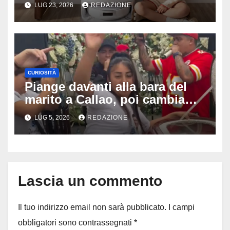
aspirapolvere oggi
LUG 23, 2026
REDAZIONE
CURIOSITÀ
Piange davanti alla bara del
marito a Callao, poi cambia
tutto: il gesto della vedova al
LUG 5, 2026
REDAZIONE
funerale divide milioni di
persone
Lascia un commento
Il tuo indirizzo email non sarà pubblicato.
I campi
obbligatori sono contrassegnati
*