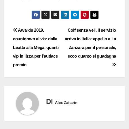
Navigazione
Awards 2019,
Colf senza veli, il servizio
countdown al via: dalla
arriva in Italia: appello a La
articoli
Leotta alla Mega, quanti
Zanzara per il personale,
vip in lizza per l’audace
ecco quanto si guadagna
premio
Di
Alex Zattarin