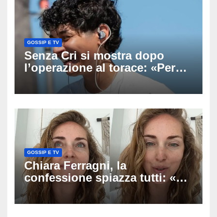
GOSSIP E TV
Senza Cri si mostra dopo
l’operazione al torace: «Per
anni mi sentivo in trappola», il
racconto sul difficile percorso
verso la serenità
GOSSIP E TV
Chiara Ferragni, la
confessione spiazza tutti: «Un
mio ex voleva che mi rifacessi
il seno». Poi svela i ritocchi di
cui si è pentita