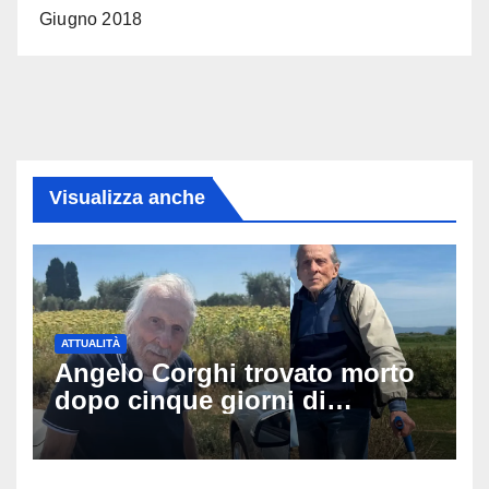
Giugno 2018
Visualizza anche
ATTUALITÀ
Angelo Corghi trovato morto
dopo cinque giorni di
ricerche: il giallo dell’80enne
scomparso dopo essere
uscito dall’Inps a Grosseto