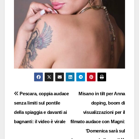
Navigazione
Pescara, coppia audace
Misano in tilt per Anna
senza limiti sul pontile
doping, boom di
articoli
della spiaggia e davanti ai
visualizzazioni per il
bagnanti: il video è virale
filmato audace con Magni:
‘Domenica sarà sul