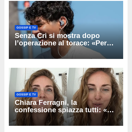
GOSSIP E TV
Senza Cri si mostra dopo
l’operazione al torace: «Per
anni mi sentivo in trappola», il
racconto sul difficile percorso
verso la serenità
GOSSIP E TV
Chiara Ferragni, la
confessione spiazza tutti: «Un
mio ex voleva che mi rifacessi
il seno». Poi svela i ritocchi di
cui si è pentita