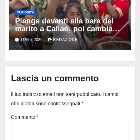
CURIOSITÀ
Piange davanti alla bara del
marito a Callao, poi cambia
tutto: il gesto della vedova al
LUG 5, 2026
REDAZIONE
funerale divide milioni di
persone
Lascia un commento
Il tuo indirizzo email non sarà pubblicato.
I campi
obbligatori sono contrassegnati
*
Commento
*