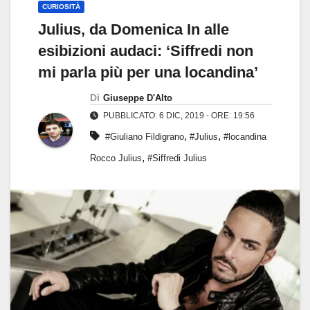
CURIOSITÀ
Julius, da Domenica In alle
esibizioni audaci: ‘Siffredi non
mi parla più per una locandina’
Di
Giuseppe D'Alto
PUBBLICATO: 6 DIC, 2019 - ORE: 19:56
,
,
#Giuliano Fildigrano
#Julius
#locandina
,
Rocco Julius
#Siffredi Julius