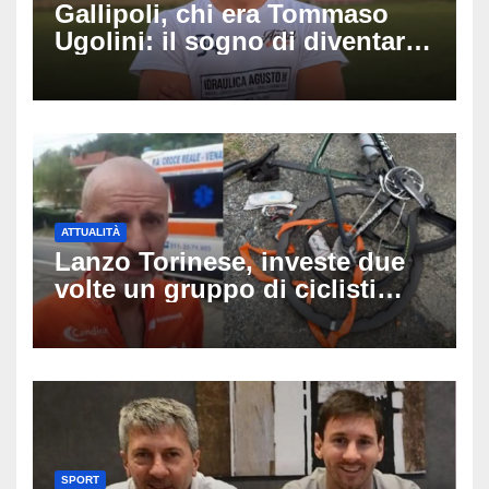
Gallipoli, chi era Tommaso
Ugolini: il sogno di diventare
medico e la fascia da
capitano, il dolore di Bologna
per il 19enne morto in mare
ATTUALITÀ
Lanzo Torinese, investe due
volte un gruppo di ciclisti
dopo una lite: arrestato
73enne, il racconto choc di un
ferito
SPORT