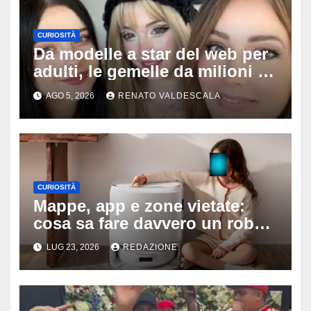
CURIOSITÀ
Da modelle a star del web per
adulti, le gemelle da milioni di
follower sorprendono tutti:
AGO 5, 2026
RENATO VALDESCALA
‘Nostra madre ci fotografa e ci
sostiene’
CURIOSITÀ
Mappe, app e zone vietate:
cosa sa fare davvero un robot
aspirapolvere oggi
LUG 23, 2026
REDAZIONE