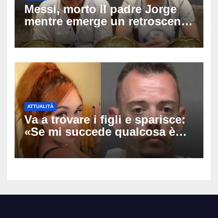
Messi, morto il padre Jorge
mentre emerge un retroscena
choc: le minacce di morte al
fuoriclasse durante i Mondiali
ATTUALITÀ
Va a trovare i figli e sparisce:
«Se mi succede qualcosa è
stato lui», Tatiana McIntyre
trovata morta a Fresno