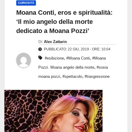
CURIOSITÀ
Moana Conti, eros e spiritualità:
‘Il mio angelo della morte
dedicato a Moana Pozzi’
Di
Alex Zattarin
PUBBLICATO: 22 GIU, 2019 - ORE: 10:04
,
,
#esibizione
#Moana Conti
#Moana
,
Pozzi. Moana angelo della morte
#sosia
,
,
moana pozzi
#spettacolo
#trasgressione