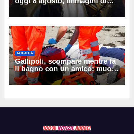
oggi 8 agosto, immagini di
auguri da condividere
ATTUALITÀ
Gallipoli, scompare mentre fa
il bagno con un amico: muore
a 19 anni dopo 45 minuti di
disperati tentativi di
rianimazione