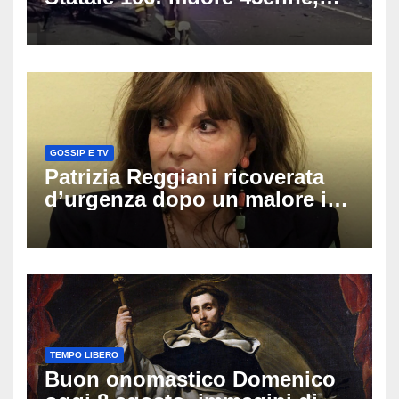
coinvolti un’auto, un suv e
una moto
GOSSIP E TV
Patrizia Reggiani ricoverata
d’urgenza dopo un malore in
vacanza: come sta oggi l’ex
Lady Gucci
TEMPO LIBERO
Buon onomastico Domenico