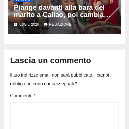
Piange davanti alla bara del
marito a Callao, poi cambia
tutto: il gesto della vedova al
LUG 5, 2026
REDAZIONE
funerale divide milioni di
persone
Lascia un commento
Il tuo indirizzo email non sarà pubblicato.
I campi
obbligatori sono contrassegnati
*
Commento
*