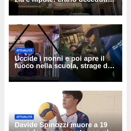
da giorni, il caldo tra le
ipotesi al vaglio
ATTUALITÀ
Uccide i nonni e poi apre il
fuoco nella scuola, strage di
insegnanti: il possibile
movente dietro il massacro in
Thailandia
ATTUALITÀ
Davide Spinozzi muore a 19