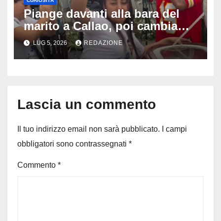
CURIOSITÀ
Piange davanti alla bara del
marito a Callao, poi cambia
tutto: il gesto della vedova al
LUG 5, 2026
REDAZIONE
funerale divide milioni di
persone
Lascia un commento
Il tuo indirizzo email non sarà pubblicato.
I campi
obbligatori sono contrassegnati
*
Commento
*