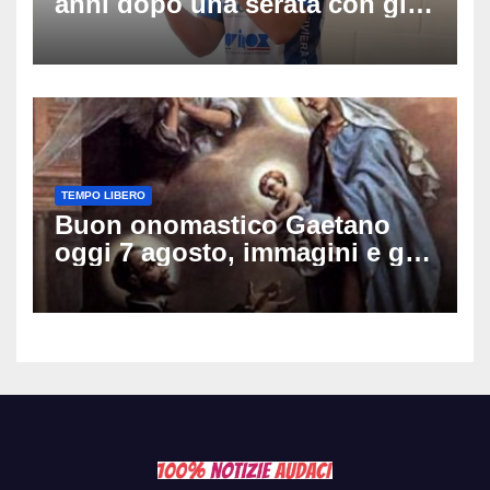
anni dopo una serata con gli
amici: il mistero dello
schianto senza frenata
TEMPO LIBERO
Buon onomastico Gaetano
oggi 7 agosto, immagini e gif
di auguri da condividere sui
social