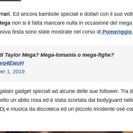
rrari
. Ed ancora bambole speciali e dollari con il suo vol
Mega
non si è fatta mancare nulla in occasione del meg
usiva festa sono state mostrate nel corso di
Pomeriggio
di Taylor Mega? Mega-lomania o mega-fighe?
8Dvq4EwuH
r 1, 2019
galato gadget speciali ad alcune delle sue follower. Tra do
scelto un abito rosa ed è stata scortata dai bodyguard nell
. Dj e musica da discoteca ed un piccolo incidente osé co
.