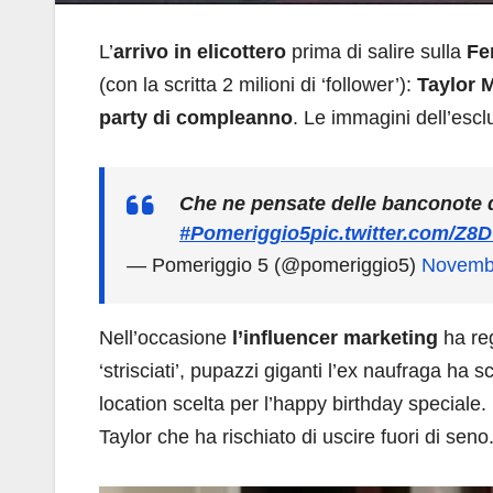
L’
arrivo in elicottero
prima di salire sulla
Fe
(con la scritta 2 milioni di ‘follower’):
Taylor 
party di compleanno
. Le immagini dell’escl
Che ne pensate delle banconote 
#Pomeriggio5
pic.twitter.com/Z
— Pomeriggio 5 (@pomeriggio5)
Novembe
Nell’occasione
l’influencer marketing
ha re
‘strisciati’, pupazzi giganti l’ex naufraga ha 
location scelta per l’happy birthday speciale
Taylor che ha rischiato di uscire fuori di seno