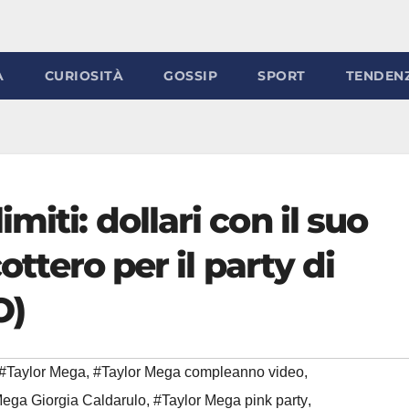
À
CURIOSITÀ
GOSSIP
SPORT
TENDEN
miti: dollari con il suo
cottero per il party di
O)
#Taylor Mega
,
#Taylor Mega compleanno video
,
Mega Giorgia Caldarulo
,
#Taylor Mega pink party
,