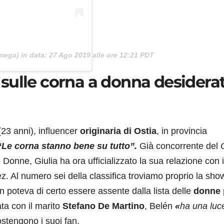
mega) in data:
27 Ago 2019 alle ore 12:21 PDT
ro sulle corna a donna desidera
23 anni), influencer
originaria di Ostia
, in provincia
“Le corna stanno bene su tutto”.
Già concorrente del
Donne, Giulia ha ora ufficializzato la sua relazione con i
z. Al numero sei della classifica troviamo proprio la show
 poteva di certo essere assente dalla lista delle
donne 
ta con il marito
Stefano De Martino
, Belén
«
ha una luc
stengono i suoi fan.