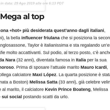
in data:
29 Ago 2019 alle ore 6:13 PDT
 Mega al top
icona «hot» più desiderata quest’anno dagli italiani
,
i), la bella
influencer friulana
che si posiziona la seco
glosassone, Taylor è italianissima e sta regalando un’e
fie molto accattivanti. Sul podio, al terzo posto, c’è anch
da Nara
(32 anni), diventata famosa in
Italia
per la sua
amoroso
. Prima di sposare l’attuale marito
Mauro Icardi
,
ollega calciatore
Maxi López
. La quarta posizione è stat
nata a Boston)
Melissa Satta
(33 anni), già celebre veli
al marito, il calciatore
Kevin Prince Boateng
, Melissa
» sui social
postando scatti da urlo.