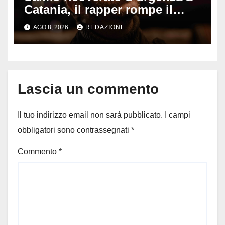
Catania, il rapper rompe il
silenzio dopo la notte in
AGO 8, 2026
REDAZIONE
ospedale: come sta e cosa
succede al tour
Lascia un commento
Il tuo indirizzo email non sarà pubblicato.
I campi
obbligatori sono contrassegnati
*
Commento
*