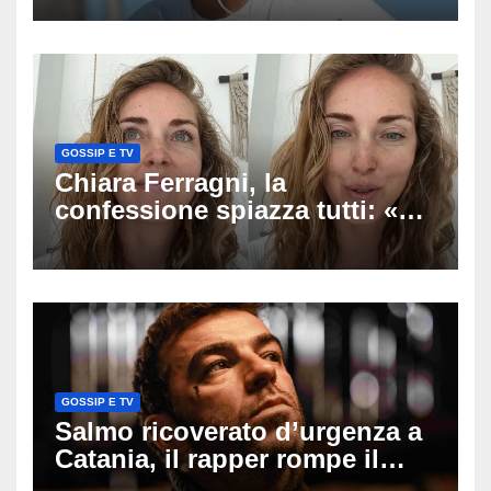
racconto sul difficile percorso
verso la serenità
GOSSIP E TV
Chiara Ferragni, la
confessione spiazza tutti: «Un
mio ex voleva che mi rifacessi
il seno». Poi svela i ritocchi di
cui si è pentita
GOSSIP E TV
Salmo ricoverato d’urgenza a
Catania, il rapper rompe il
silenzio dopo la notte in