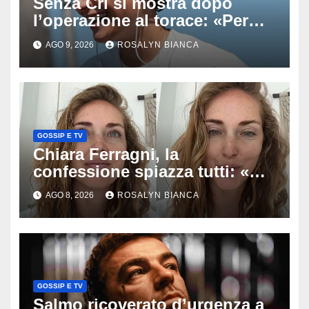
Senza Cri si mostra dopo
l’operazione al torace: «Per
anni mi sentivo in trappola», il
AGO 9, 2026
ROSALYN BIANCA
racconto sul difficile percorso
verso la serenità
GOSSIP E TV
Chiara Ferragni, la
confessione spiazza tutti: «Un
mio ex voleva che mi rifacessi
AGO 8, 2026
ROSALYN BIANCA
il seno». Poi svela i ritocchi di
cui si è pentita
GOSSIP E TV
Salmo ricoverato d’urgenza a