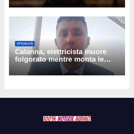
ospedale: come sta e cosa
succede al tour
ATTUALITÀ
Calanna, elettricista muore
folgorato mentre monta le
luminarie della festa: chi era
Fabio Calabrò e cosa è
successo