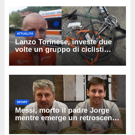
per il 19enne morto in mare
ATTUALITÀ
Lanzo Torinese, investe due
volte un gruppo di ciclisti
dopo una lite: arrestato
73enne, il racconto choc di un
ferito
SPORT
Messi, morto il padre Jorge
mentre emerge un retroscena
choc: le minacce di morte al
fuoriclasse durante i Mondiali