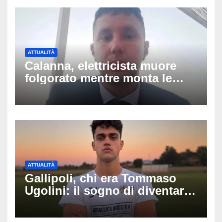
ATTUALITÀ
Calanna, elettricista muore
folgorato mentre monta le
luminarie della festa: chi era
Fabio Calabrò e cosa è
successo
ATTUALITÀ
Gallipoli, chi era Tommaso
Ugolini: il sogno di diventare
medico e la fascia da
capitano, il dolore di Bologna