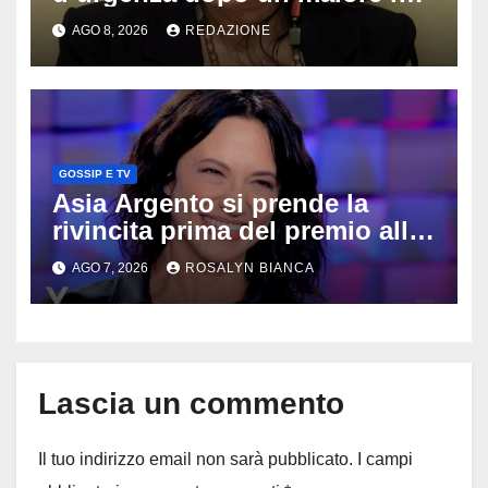
vacanza: come sta oggi l’ex
AGO 8, 2026
REDAZIONE
Lady Gucci
GOSSIP E TV
Asia Argento si prende la
rivincita prima del premio alla
carriera: «Mi chiamano
AGO 7, 2026
ROSALYN BIANCA
raccomandata e cagna»
Lascia un commento
Il tuo indirizzo email non sarà pubblicato.
I campi