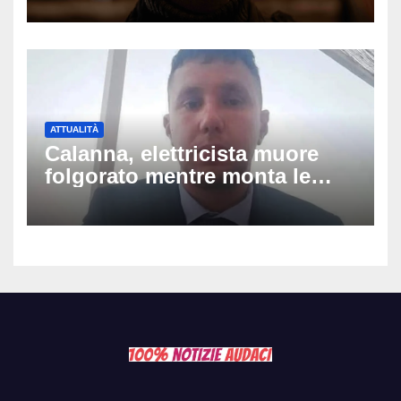
ospedale: come sta e cosa
succede al tour
ATTUALITÀ
Calanna, elettricista muore
folgorato mentre monta le
luminarie della festa: chi era
Fabio Calabrò e cosa è
successo