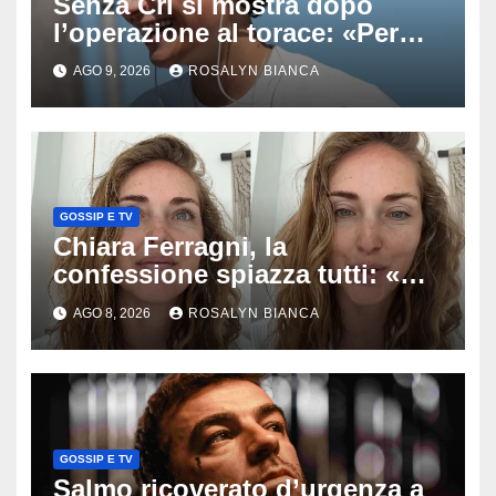
Senza Cri si mostra dopo
l’operazione al torace: «Per
anni mi sentivo in trappola», il
AGO 9, 2026
ROSALYN BIANCA
racconto sul difficile percorso
verso la serenità
GOSSIP E TV
Chiara Ferragni, la
confessione spiazza tutti: «Un
mio ex voleva che mi rifacessi
AGO 8, 2026
ROSALYN BIANCA
il seno». Poi svela i ritocchi di
cui si è pentita
GOSSIP E TV
Salmo ricoverato d’urgenza a