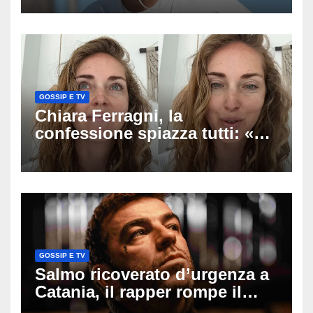
racconto sul difficile percorso
verso la serenità
GOSSIP E TV
Chiara Ferragni, la
confessione spiazza tutti: «Un
mio ex voleva che mi rifacessi
il seno». Poi svela i ritocchi di
cui si è pentita
GOSSIP E TV
Salmo ricoverato d’urgenza a
Catania, il rapper rompe il
silenzio dopo la notte in