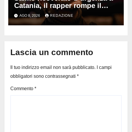
Catania, il rapper rompe il
silenzio dopo la notte in
AGO 8, 2026
REDAZIONE
ospedale: come sta e cosa
succede al tour
Lascia un commento
Il tuo indirizzo email non sarà pubblicato.
I campi
obbligatori sono contrassegnati
*
Commento
*