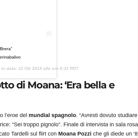
 Brera”
erinabalivo
 in data:
11 Ott 2019 alle ore 8:31 PDT
tto di Moana: ‘Era bella e
o l’eroe del
mundial spagnolo
. “Avresti dovuto studiare
ice: “Sei troppo pignolo”. Finale di intervista in sala rosa
ato Tardelli sul flirt con
Moana Pozzi
che gli diede un ‘8