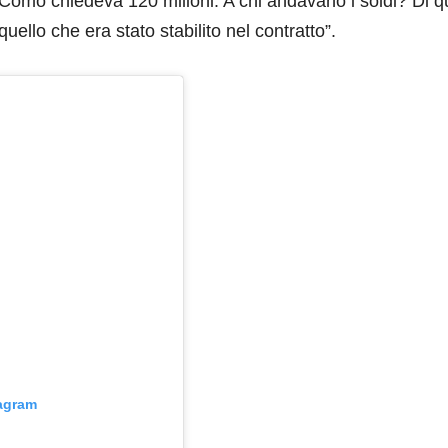
il Como chiedeva 120 milioni. A chi andavano i soldi? Di q
ello che era stato stabilito nel contratto”.
tagram