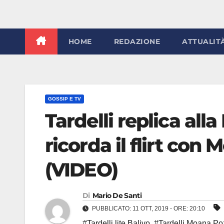
HOME
REDAZIONE
ATTUALIT
GOSSIP E TV
Tardelli replica all
ricorda il flirt con 
(VIDEO)
Di
Mario De Santi
PUBBLICATO: 11 OTT, 2019 - ORE: 20:10
#Tardelli lite Balivo
,
#Tardelli Moana Po