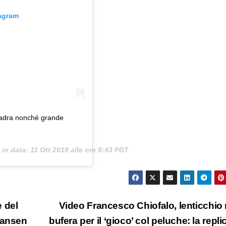
tagram
quadra nonché grande
 in data:
11 Ott 2019 alle ore 8:43 PDT
 del
Video Francesco Chiofalo, lenticchio 
Hansen
bufera per il ‘gioco’ col peluche: la repli