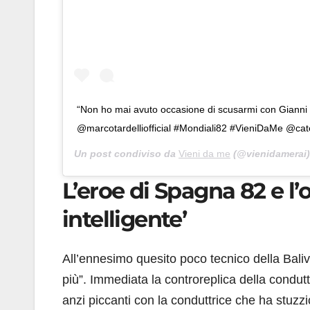
“Non ho mai avuto occasione di scusarmi con Gianni
@marcotardelliofficial #Mondiali82 #VieniDaMe @cat
Un post condiviso da
Vieni da me
(@vienidamerai)
L’eroe di Spagna 82 e l’o
intelligente’
All’ennesimo quesito poco tecnico della Baliv
più”. Immediata la controreplica della conduttr
anzi piccanti con la conduttrice che ha stuzzic