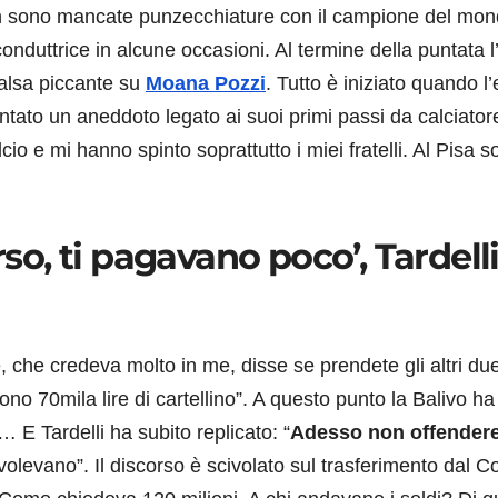
on sono mancate punzecchiature con il campione del mon
nduttrice in alcune occasioni. Al termine della puntata l
alsa piccante su
Moana Pozzi
. Tutto è iniziato quando l’
tato un aneddoto legato ai suoi primi passi da calciatore
io e mi hanno spinto soprattutto i miei fratelli. Al Pisa 
rso, ti pagavano poco’, Tardelli
 che credeva molto in me, disse se prendete gli altri du
no 70mila lire di cartellino”. A questo punto la Balivo ha
 E Tardelli ha subito replicato: “
Adesso non offender
olevano”. Il discorso è scivolato sul trasferimento dal 