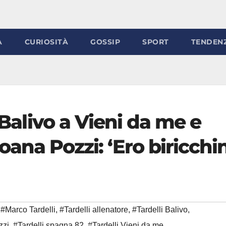
À
CURIOSITÀ
GOSSIP
SPORT
TENDEN
a Balivo a Vieni da me e
Moana Pozzi: ‘Ero biricchi
#Marco Tardelli
,
#Tardelli allenatore
,
#Tardelli Balivo
,
zzi
,
#Tardelli spagna 82
,
#Tardelli Vieni da me