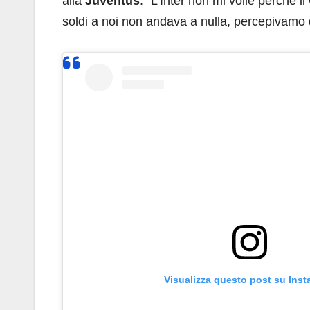
alla
Juventus
. “L’Inter non mi volle perché 
soldi a noi non andava a nulla, percepivamo qu
Visualizza questo post su Ins