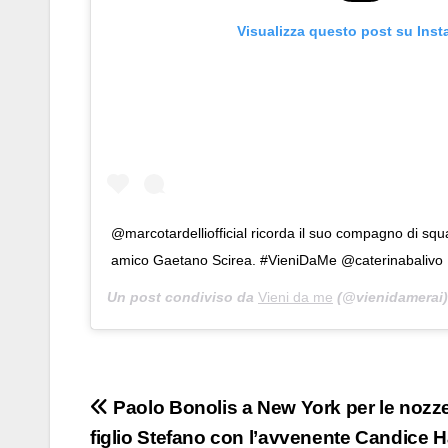
Visualizza questo post su Ins
@marcotardelliofficial ricorda il suo compagno di s
amico Gaetano Scirea. #VieniDaMe @caterinabalivo
Un post condiviso da
Vieni da me
(@vienidamerai)
Navigazione
Paolo Bonolis a New York per le nozze
figlio Stefano con l’avvenente Candice 