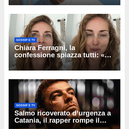
racconto sul difficile percorso
verso la serenità
GOSSIP E TV
Chiara Ferragni, la
confessione spiazza tutti: «Un
mio ex voleva che mi rifacessi
il seno». Poi svela i ritocchi di
cui si è pentita
GOSSIP E TV
Salmo ricoverato d’urgenza a
Catania, il rapper rompe il
silenzio dopo la notte in