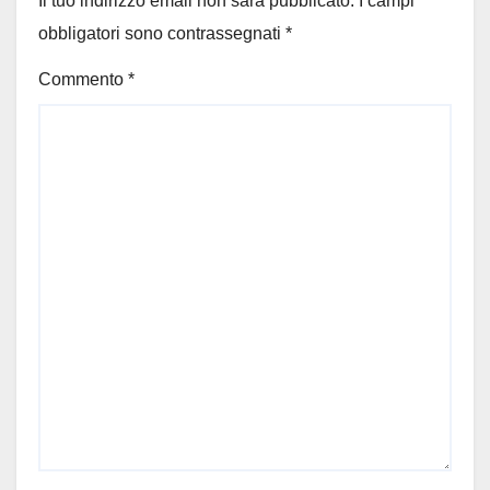
Il tuo indirizzo email non sarà pubblicato.
I campi
obbligatori sono contrassegnati
*
Commento
*