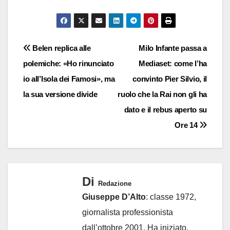
Navigazione
Belen replica alle
Milo Infante passa a
polemiche: «Ho rinunciato
Mediaset: come l’ha
articoli
io all’Isola dei Famosi», ma
convinto Pier Silvio, il
la sua versione divide
ruolo che la Rai non gli ha
dato e il rebus aperto su
Ore 14
Di
Redazione
Giuseppe D’Alto
: classe 1972,
giornalista professionista
dall’ottobre 2001. Ha iniziato,