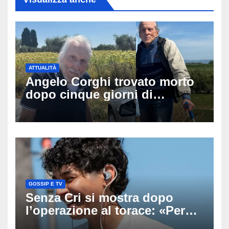
ATTUALITÀ
Angelo Corghi trovato morto
dopo cinque giorni di
ricerche: il giallo dell’80enne
scomparso dopo essere
uscito dall’Inps a Grosseto
GOSSIP E TV
Senza Cri si mostra dopo
l’operazione al torace: «Per
anni mi sentivo in trappola», il