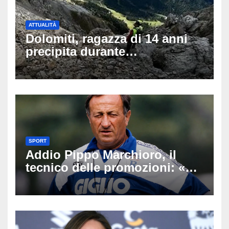
ATTUALITÀ
Dolomiti, ragazza di 14 anni
precipita durante
un’escursione: tragedia sul
Latemar davanti alla famiglia
SPORT
Addio Pippo Marchioro, il
tecnico delle promozioni: «Ha
scritto pagine indimenticabili
del nostro calcio»