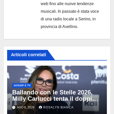
web fino alle nuove tendenze
musicali. In passato è stata voce
di una radio locale a Serino, in
provincia di Avellino.
Articoli correlati
GOSSIP E TV
Ballando con le Stelle 2026,
Milly Carlucci tenta il doppio
colpo: tra i papabili Ornella
AGO 6, 2026
ROSALYN BIANCA
Muti e Monica Guerritore