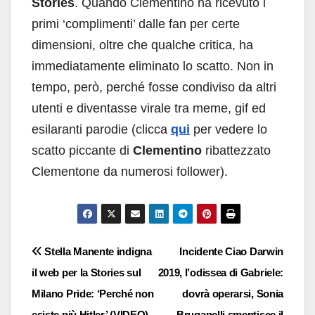
Stories
. Quando Clementino ha ricevuto i
primi ‘complimenti’ dalle fan per certe
dimensioni, oltre che qualche critica, ha
immediatamente eliminato lo scatto. Non in
tempo, però, perché fosse condiviso da altri
utenti e diventasse virale tra meme, gif ed
esilaranti parodie (clicca
qui
per vedere lo
scatto piccante di
Clementino
ribattezzato
Clementone da numerosi follower).
Navigazione
Stella Manente indigna
Incidente Ciao Darwin
il web per la Stories sul
2019, l’odissea di Gabriele:
articoli
Milano Pride: ‘Perché non
dovrà operarsi, Sonia
esiste più Hitler’ (VIDEO)
Bruganelli smentisce il