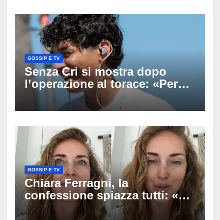
uscito dall’Inps a Grosseto
GOSSIP E TV
Senza Cri si mostra dopo
l’operazione al torace: «Per
anni mi sentivo in trappola», il
racconto sul difficile percorso
verso la serenità
GOSSIP E TV
Chiara Ferragni, la
confessione spiazza tutti: «Un
mio ex voleva che mi rifacessi
il seno». Poi svela i ritocchi di