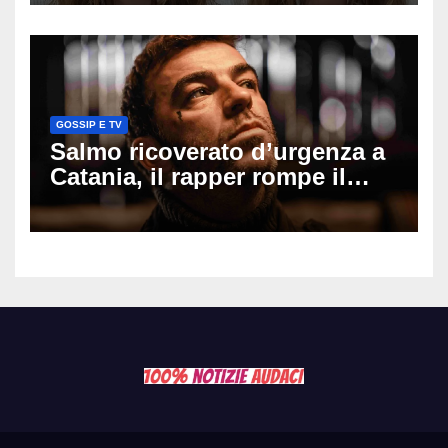
cui si è pentita
GOSSIP E TV
Salmo ricoverato d’urgenza a
Catania, il rapper rompe il
silenzio dopo la notte in
ospedale: come sta e cosa
succede al tour