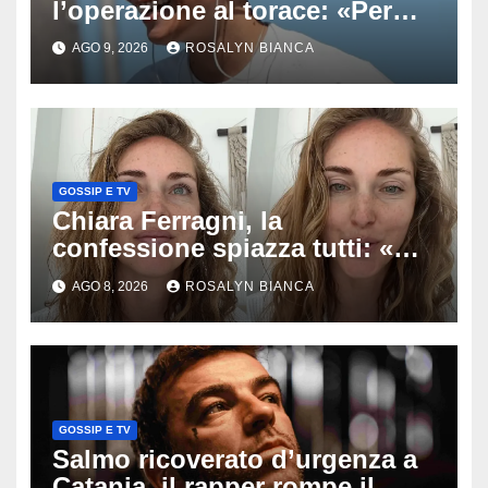
l’operazione al torace: «Per
anni mi sentivo in trappola», il
AGO 9, 2026
ROSALYN BIANCA
racconto sul difficile percorso
verso la serenità
GOSSIP E TV
Chiara Ferragni, la
confessione spiazza tutti: «Un
mio ex voleva che mi rifacessi
AGO 8, 2026
ROSALYN BIANCA
il seno». Poi svela i ritocchi di
cui si è pentita
GOSSIP E TV
Salmo ricoverato d’urgenza a
Catania, il rapper rompe il