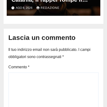
silenzio dopo la notte in
AGO 8, 2026
REDAZIONE
ospedale: come sta e cosa
succede al tour
Lascia un commento
Il tuo indirizzo email non sarà pubblicato.
I campi
obbligatori sono contrassegnati
*
Commento
*