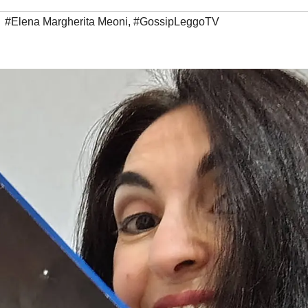
#Elena Margherita Meoni
,
#GossipLeggoTV