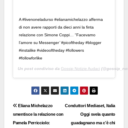
A #livenoneladurso #elianamichelazzo afferma
di non avere rapporti da dieci anni la finta
relazione con Simone Coppi… “Facevamo
l’amore su Messenger’ #picoftheday #blogger
#instalike #videooftheday #followers
#followforlike
Un post condiviso da
Gossip Notizie Audaci
(@gossip_noti
Navigazione
Eliana Michelazzo
Conduttori Mediaset, Italia
smentisce la relazione con
Oggi svela quanto
articoli
Pamela Perricciolo:
guadagnano ma c’è chi