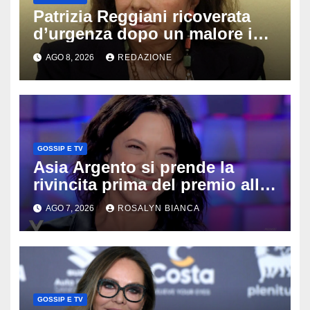
Patrizia Reggiani ricoverata
d’urgenza dopo un malore in
vacanza: come sta oggi l’ex
AGO 8, 2026
REDAZIONE
Lady Gucci
GOSSIP E TV
Asia Argento si prende la
rivincita prima del premio alla
carriera: «Mi chiamano
AGO 7, 2026
ROSALYN BIANCA
raccomandata e cagna»
GOSSIP E TV