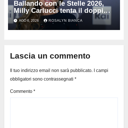
Ballando con le Stelle 2026,
Milly Carlucci tenta il doppio
colpo: tra i papabili Ornella
AGO 6, 2026
ROSALYN BIANCA
Muti e Monica Guerritore
Lascia un commento
Il tuo indirizzo email non sarà pubblicato.
I campi
obbligatori sono contrassegnati
*
Commento
*