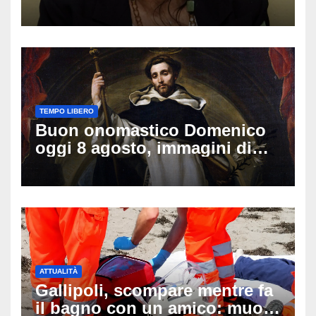
vacanza: come sta oggi l’ex
Lady Gucci
TEMPO LIBERO
Buon onomastico Domenico
oggi 8 agosto, immagini di
auguri da condividere
ATTUALITÀ
Gallipoli, scompare mentre fa
il bagno con un amico: muore