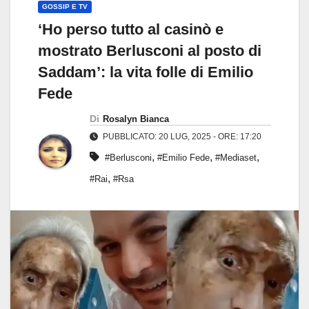
GOSSIP E TV
‘Ho perso tutto al casinò e
mostrato Berlusconi al posto di
Saddam’: la vita folle di Emilio
Fede
Di
Rosalyn Bianca
PUBBLICATO: 20 LUG, 2025 - ORE: 17:20
,
,
,
#Berlusconi
#Emilio Fede
#Mediaset
,
#Rai
#Rsa