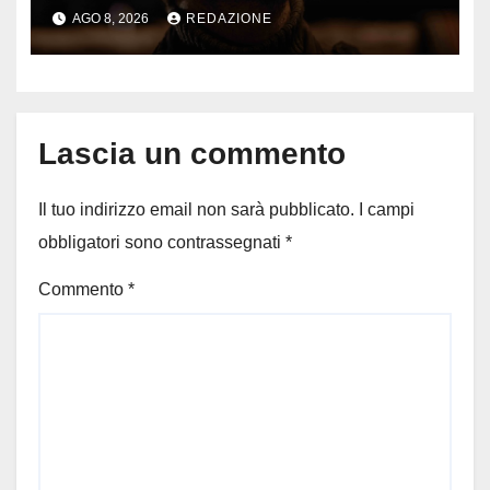
silenzio dopo la notte in
AGO 8, 2026
REDAZIONE
ospedale: come sta e cosa
succede al tour
Lascia un commento
Il tuo indirizzo email non sarà pubblicato.
I campi
obbligatori sono contrassegnati
*
Commento
*