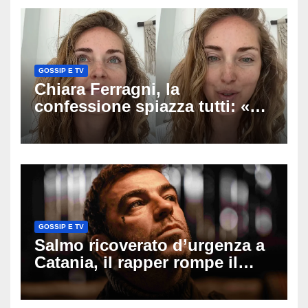
verso la serenità
GOSSIP E TV
Chiara Ferragni, la
confessione spiazza tutti: «Un
mio ex voleva che mi rifacessi
il seno». Poi svela i ritocchi di
cui si è pentita
GOSSIP E TV
Salmo ricoverato d’urgenza a
Catania, il rapper rompe il
silenzio dopo la notte in
ospedale: come sta e cosa