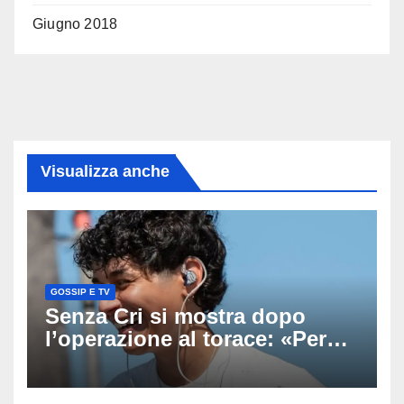
Giugno 2018
Visualizza anche
GOSSIP E TV
Senza Cri si mostra dopo
l’operazione al torace: «Per
anni mi sentivo in trappola», il
racconto sul difficile percorso