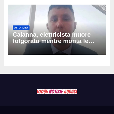
succede al tour
ATTUALITÀ
Calanna, elettricista muore
folgorato mentre monta le
luminarie della festa: chi era
Fabio Calabrò e cosa è
successo