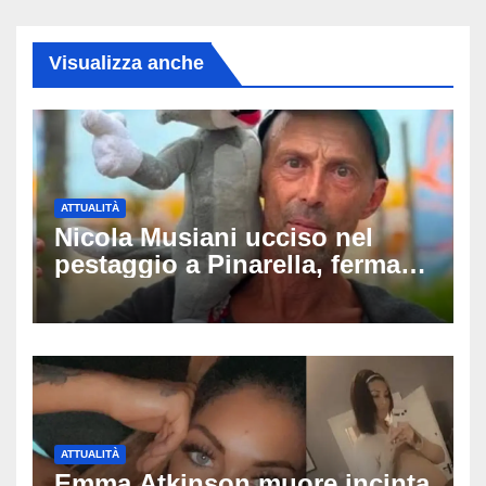
Visualizza anche
ATTUALITÀ
Nicola Musiani ucciso nel
pestaggio a Pinarella, fermati
quattro giovani: la svolta
dopo video, intercettazioni e
pedinamenti
ATTUALITÀ
Emma Atkinson muore incinta