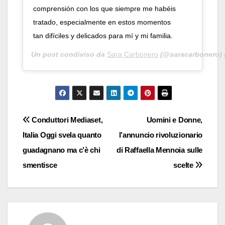
comprensión con los que siempre me habéis
tratado, especialmente en estos momentos
tan difíciles y delicados para mí y mi familia.
Un post condiviso da
Sara Carbonero
(@saracarbonero) 
Navigazione
Conduttori Mediaset,
Uomini e Donne,
Italia Oggi svela quanto
l’annuncio rivoluzionario
articoli
guadagnano ma c’è chi
di Raffaella Mennoia sulle
smentisce
scelte