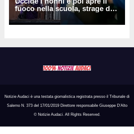
Uccide i nonni e poi apre il
fuoco nella scuola, strage di
insegnanti: il possibile
movente dietro il massacro in
Thailandia
Notizie Audaci è una testata giornalistica registrata presso il Tribunale di
Salerno N. 373 del 17/01/2019 Direttore responsabile Giuseppe D’Alto
©
Notizie Audaci. All Rights Reserved.