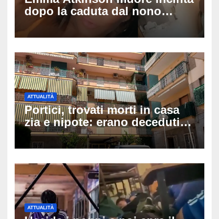
dopo la caduta dal nono
piano: la figlia nasce 30
minuti dopo e sta bene
ATTUALITÀ
Portici, trovati morti in casa
zia e nipote: erano deceduti
da giorni, il caldo tra le
ipotesi al vaglio
ATTUALITÀ