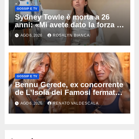
GOSSIP E TV
Sydney Towle è morta a 26
anni: «Mi avete dato la forza di
andare avanti», l’ultimo
AGO 6, 2026
ROSALYN BIANCA
messaggio dell’influencer
commuove i fan
GOSSIP E TV
Bennu Gerede, ex concorrente
de L’Isola dei Famosi fermata
dopo una diretta: cosa ha
AGO 6, 2026
RENATO VALDESCALA
mostrato e perché ora rischia
un processo