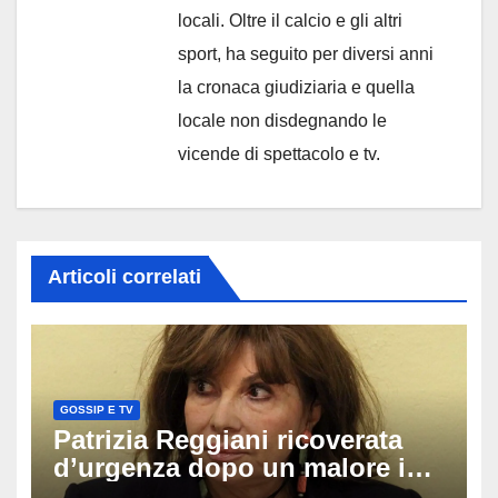
locali. Oltre il calcio e gli altri
sport, ha seguito per diversi anni
la cronaca giudiziaria e quella
locale non disdegnando le
vicende di spettacolo e tv.
Articoli correlati
GOSSIP E TV
Patrizia Reggiani ricoverata
d’urgenza dopo un malore in
vacanza: come sta oggi l’ex