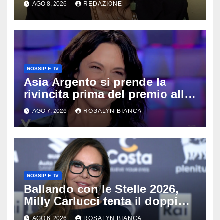
AGO 8, 2026
REDAZIONE
Lady Gucci
GOSSIP E TV
Asia Argento si prende la
rivincita prima del premio alla
carriera: «Mi chiamano
AGO 7, 2026
ROSALYN BIANCA
raccomandata e cagna»
GOSSIP E TV
Ballando con le Stelle 2026,
Milly Carlucci tenta il doppio
colpo: tra i papabili Ornella
AGO 6, 2026
ROSALYN BIANCA