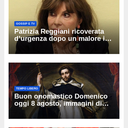
GOSSIP E TV
Patrizia Reggiani ricoverata
d’urgenza dopo un malore in
vacanza: come sta oggi l’ex
Lady Gucci
TEMPO LIBERO
Buon onomastico Domenico
oggi 8 agosto, immagini di
auguri da condividere