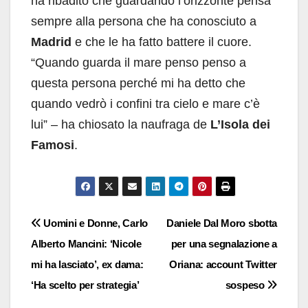
ha ribadito che guardando l’orizzonte pensa
sempre alla persona che ha conosciuto a
Madrid
e che le ha fatto battere il cuore.
“Quando guarda il mare penso penso a
questa persona perché mi ha detto che
quando vedrò i confini tra cielo e mare c’è
lui” – ha chiosato la naufraga de
L’Isola dei
Famosi
.
Navigazione
Uomini e Donne, Carlo
Daniele Dal Moro sbotta
Alberto Mancini: ‘Nicole
per una segnalazione a
articoli
mi ha lasciato’, ex dama:
Oriana: account Twitter
‘Ha scelto per strategia’
sospeso