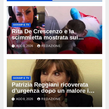
GOSSIP E TV
Rita De Crescenzo e la
scimmietta mostrata sui
social: scattano esposti, cosa
AGO 8, 2026
REDAZIONE
rischia l’influencer
GOSSIP E TV
Patrizia Reggiani ricoverata
d’urgenza dopo un malore in
vacanza: come sta oggi l’ex
AGO 8, 2026
REDAZIONE
Lady Gucci