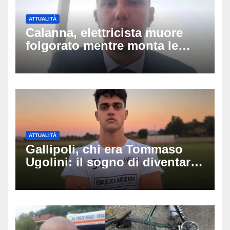
ATTUALITÀ
Calanna, elettricista muore
folgorato mentre monta le
luminarie della festa: chi era
Fabio Calabrò e cosa è
successo
ATTUALITÀ
Gallipoli, chi era Tommaso
Ugolini: il sogno di diventare
medico e la fascia da
capitano, il dolore di Bologna
per il 19enne morto in mare