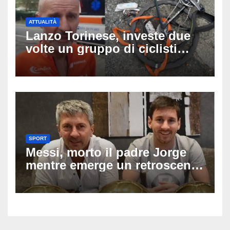
ATTUALITÀ
Lanzo Torinese, investe due
volte un gruppo di ciclisti
dopo una lite: arrestato
73enne, il racconto choc di un
ferito
SPORT
Messi, morto il padre Jorge
mentre emerge un retroscena
choc: le minacce di morte al
fuoriclasse durante i Mondiali