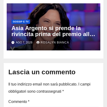
GOSSIP E TV
Asia Argento si prende la
rivincita prima del premio alla
carriera: «Mi chiamano
AGO 7, 2026
ROSALYN BIANCA
raccomandata e cagna»
Lascia un commento
Il tuo indirizzo email non sarà pubblicato.
I campi
obbligatori sono contrassegnati
*
Commento
*